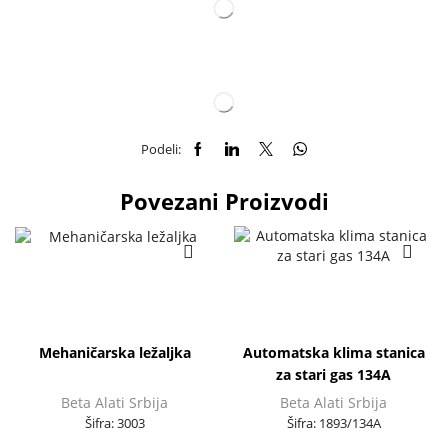
Podeli:
Povezani Proizvodi
Mehaničarska ležaljka
Automatska klima stanica
za stari gas 134A
Beta Alati Srbija
Beta Alati Srbija
Šifra:
3003
Šifra:
1893/134A