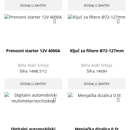
DODAJ U ZAHTEV
DODAJ U ZAHTEV
Prenosni starter 12V 4000A
Ključ za filtere Ø72-127mm
Beta Alati Srbija
Beta Alati Srbija
Šifra:
1498LT/12
Šifra:
1493H
DODAJ U ZAHTEV
DODAJ U ZAHTEV
Digitalni automobilski
Menjačka dizalica 0.5t