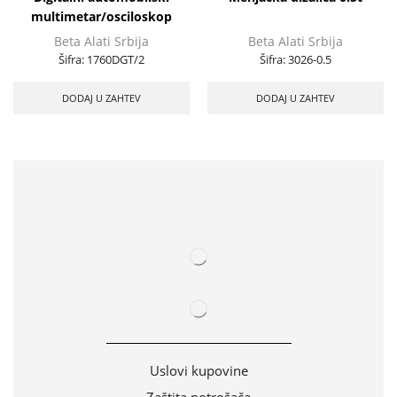
multimetar/osciloskop
Beta Alati Srbija
Beta Alati Srbija
Šifra:
1760DGT/2
Šifra:
3026-0.5
DODAJ U ZAHTEV
DODAJ U ZAHTEV
Uslovi kupovine
Zaštita potrošača