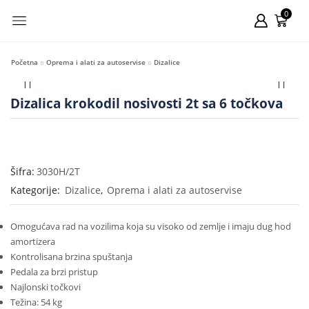
0
Početna
Oprema i alati za autoservise
Dizalice
Dizalica krokodil nosivosti 2t sa 6 točkova
Šifra:
3030H/2T
Kategorije:
Dizalice
,
Oprema i alati za autoservise
Omogućava rad na vozilima koja su visoko od zemlje i imaju dug hod
amortizera
Kontrolisana brzina spuštanja
Pedala za brzi pristup
Najlonski točkovi
Težina: 54 kg