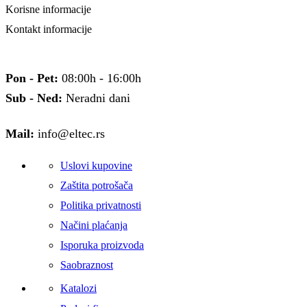
Korisne informacije
Kontakt informacije
Pon - Pet:
08:00h - 16:00h
Sub - Ned:
Neradni dani
Mail:
info@eltec.rs
Uslovi kupovine
Zaštita potrošača
Politika privatnosti
Načini plaćanja
Isporuka proizvoda
Saobraznost
Katalozi