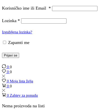
Korisničko ime ili Email
*
Lozinka
*
Izgubljena lozinka?
Zapamti me
Prijavi se
0
0
0
0
0
Moja lista želja
0
0
0
Zahtev za ponudu
Nema proizvoda na listi