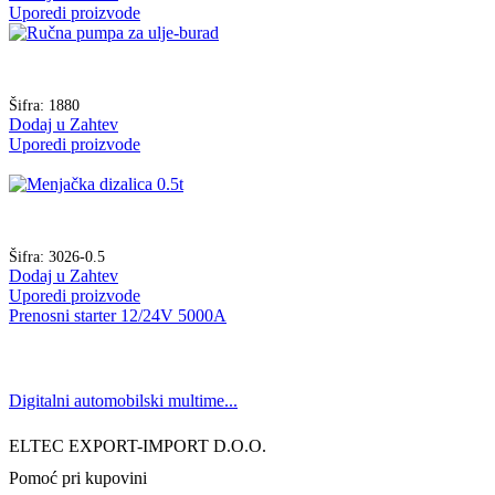
Uporedi proizvode
Šifra:
1880
Dodaj u Zahtev
Uporedi proizvode
Šifra:
3026-0.5
Dodaj u Zahtev
Uporedi proizvode
Prenosni starter 12/24V 5000A
Digitalni automobilski multime...
ELTEC EXPORT-IMPORT D.O.O.
Pomoć pri kupovini