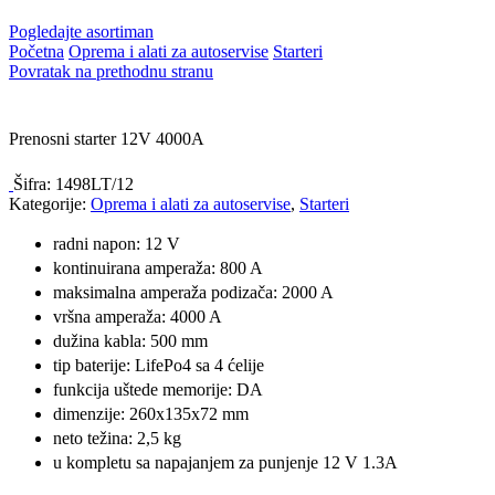
Pogledajte asortiman
Početna
Oprema i alati za autoservise
Starteri
Povratak na prethodnu stranu
Prenosni starter 12V 4000A
Šifra:
1498LT/12
Kategorije:
Oprema i alati za autoservise
,
Starteri
radni napon: 12 V
kontinuirana amperaža: 800 A
maksimalna amperaža podizača: 2000 A
vršna amperaža: 4000 A
dužina kabla: 500 mm
tip baterije: LifePo4 sa 4 ćelije
funkcija uštede memorije: DA
dimenzije: 260x135x72 mm
neto težina: 2,5 kg
u kompletu sa napajanjem za punjenje 12 V 1.3A