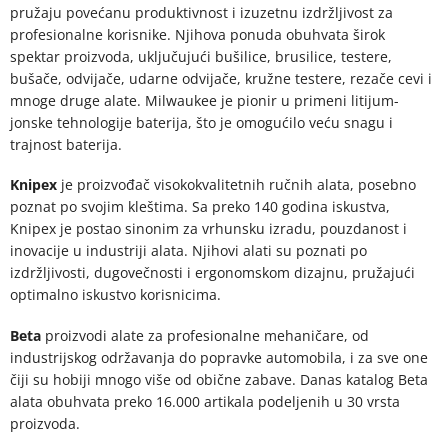
pružaju povećanu produktivnost i izuzetnu izdržljivost za
profesionalne korisnike. Njihova ponuda obuhvata širok
spektar proizvoda, uključujući bušilice, brusilice, testere,
bušače, odvijače, udarne odvijače, kružne testere, rezače cevi i
mnoge druge alate. Milwaukee je pionir u primeni litijum-
jonske tehnologije baterija, što je omogućilo veću snagu i
trajnost baterija.
Knipex
je proizvođač visokokvalitetnih ručnih alata, posebno
poznat po svojim kleštima. Sa preko 140 godina iskustva,
Knipex je postao sinonim za vrhunsku izradu, pouzdanost i
inovacije u industriji alata. Njihovi alati su poznati po
izdržljivosti, dugovečnosti i ergonomskom dizajnu, pružajući
optimalno iskustvo korisnicima.
Beta
proizvodi alate za profesionalne mehaničare, od
industrijskog održavanja do popravke automobila, i za sve one
čiji su hobiji mnogo više od obične zabave. Danas katalog Beta
alata obuhvata preko 16.000 artikala podeljenih u 30 vrsta
proizvoda.