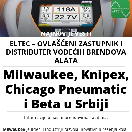
NAJNOVIJE VESTI
ELTEC – OVLAŠĆENI ZASTUPNIK I
DISTRIBUTER VODEĆIH BRENDOVA
ALATA
Milwaukee, Knipex,
Chicago Pneumatic
i Beta u Srbiji
Informacije o našim brendovima i alatima.
Milwaukee
je lider u industriji razvoja inovativnih rešenja koja