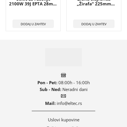
2100W 39J EPTA 28mm
„Žirafa“ 225mm
– K1528H
R225DWS
229.666,50
RSD
46.255,50
RSD
(
191.388,75
RSD
bez PDV)
(
38.546,25
RSD
bez PDV)
DODAJ U ZAHTEV
DODAJ U ZAHTEV
Pon - Pet:
08:00h - 16:00h
Sub - Ned:
Neradni dani
Mail:
info@eltec.rs
Uslovi kupovine