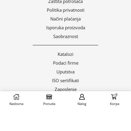
Zaštita potrošača
Politika privatnosti
Načini plaćanja
Isporuka proizvoda
Saobraznost
Katalozi
Podaci firme
Uputstva
ISO sertifikati
Zaposlenje
0
Servis
Naslovna
Ponuda
Nalog
Korpa
Eltec Export-Import Beograd
Radnička 53, 11030 Beograd