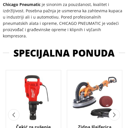
Chicago Pneumatic
je sinonim za pouzdanost, kvalitet i
izdržljivost. Posebna pažnja je usmerena ka zahtevima kupaca
u industriji ali i u automotivu. Pored profesionalnih
pneumatskih alata i opreme, CHICAGO PNEUMATIC je vodeći
proizvođač i građevinske opreme i klipnih i vijčanih
kompresora.
SPECIJALNA PONUDA
Čekić za rušenje
Zidna šlajferica