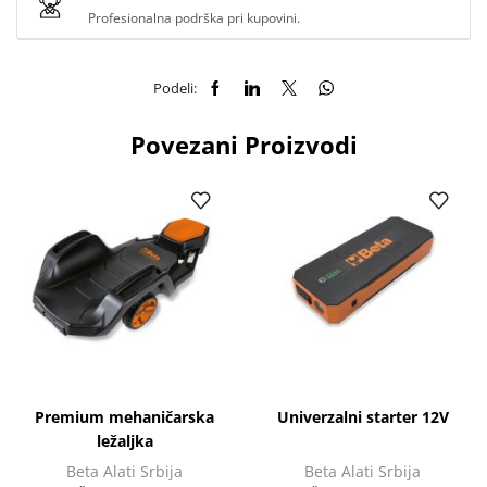
Profesionalna podrška pri kupovini.
Podeli:
Povezani Proizvodi
Premium mehaničarska
Univerzalni starter 12V
ležaljka
Beta Alati Srbija
Beta Alati Srbija