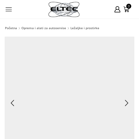
0
Početna
Oprema i alati za autoservise
Ležaljke i prostirke