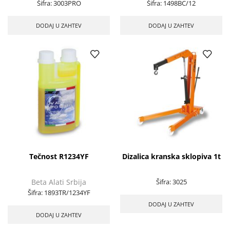
Šifra:
3003PRO
Šifra:
1498BC/12
DODAJ U ZAHTEV
DODAJ U ZAHTEV
Tečnost R1234YF
Dizalica kranska sklopiva 1t
Beta Alati Srbija
Šifra:
3025
Šifra:
1893TR/1234YF
DODAJ U ZAHTEV
DODAJ U ZAHTEV