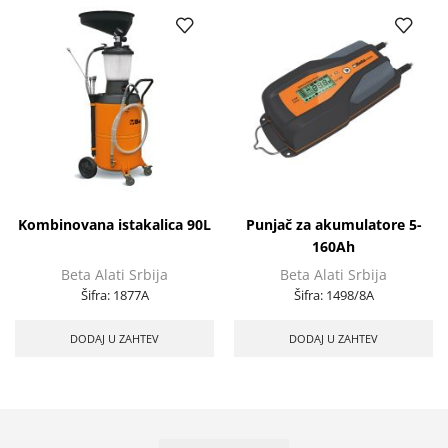
Kombinovana istakalica 90L
Punjač za akumulatore 5-
160Ah
Beta Alati Srbija
Beta Alati Srbija
Šifra:
1877A
Šifra:
1498/8A
DODAJ U ZAHTEV
DODAJ U ZAHTEV