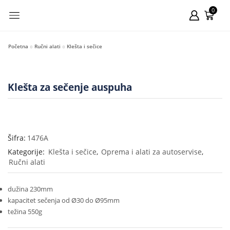
0
Početna
Ručni alati
Klešta i sečice
Klešta za sečenje auspuha
Šifra:
1476A
Kategorije:
Klešta i sečice
,
Oprema i alati za autoservise
,
Ručni alati
dužina 230mm
kapacitet sečenja od Ø30 do Ø95mm
težina 550g