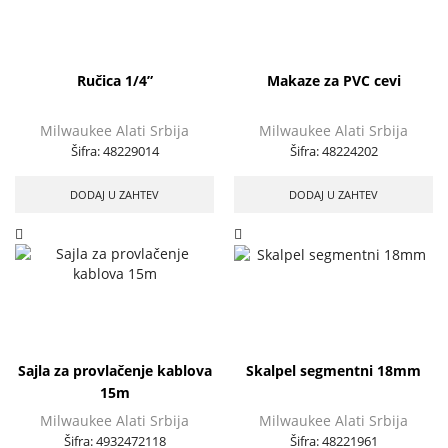
Ručica 1/4”
Makaze za PVC cevi
Milwaukee Alati Srbija
Milwaukee Alati Srbija
Šifra:
48229014
Šifra:
48224202
DODAJ U ZAHTEV
DODAJ U ZAHTEV
Sajla za provlačenje kablova
Skalpel segmentni 18mm
15m
Milwaukee Alati Srbija
Milwaukee Alati Srbija
Šifra:
4932472118
Šifra:
48221961