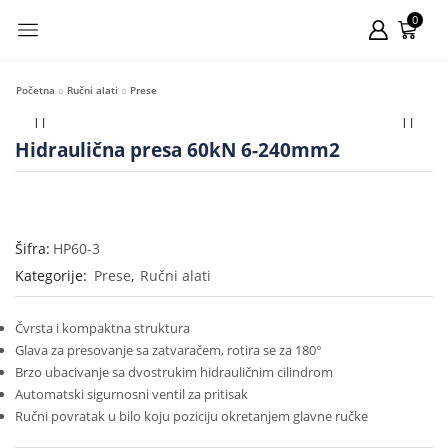
0
Početna
Ručni alati
Prese
Hidraulična presa 60kN 6-240mm2
Šifra:
HP60-3
Kategorije:
Prese
,
Ručni alati
Čvrsta i kompaktna struktura
Glava za presovanje sa zatvaračem, rotira se za 180°
Brzo ubacivanje sa dvostrukim hidrauličnim cilindrom
Automatski sigurnosni ventil za pritisak
Ručni povratak u bilo koju poziciju okretanjem glavne ručke