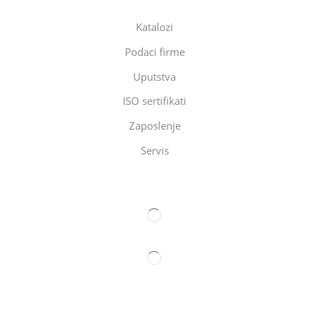
Katalozi
Podaci firme
Uputstva
ISO sertifikati
Zaposlenje
Servis
Eltec Export-Import Beograd
Eltec Export-Import Novi Sad