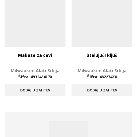
Makaze za cevi
ŠtelujućI ključ
Milwaukee Alati Srbija
Milwaukee Alati Srbija
Šifra:
493246417X
Šifra:
482274XX
DODAJ U ZAHTEV
DODAJ U ZAHTEV