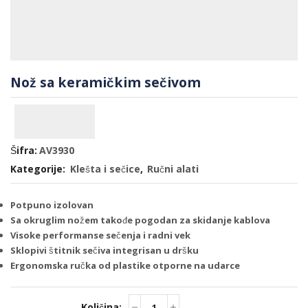
Nož sa keramičkim sečivom
Šifra:
AV3930
Kategorije:
Klešta i sečice
,
Ručni alati
Potpuno izolovan
Sa okruglim nožem takođe pogodan za skidanje kablova
Visoke performanse sečenja i radni vek
Sklopivi štitnik sečiva integrisan u dršku
Ergonomska ručka od plastike otporne na udarce