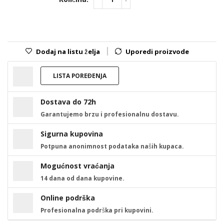
Dodaj na listu želja
Uporedi proizvode
LISTA POREĐENJA
Dostava do 72h
Garantujemo brzu i profesionalnu dostavu.
Sigurna kupovina
Potpuna anonimnost podataka naših kupaca.
Mogućnost vraćanja
14 dana od dana kupovine.
Online podrška
Profesionalna podrška pri kupovini.