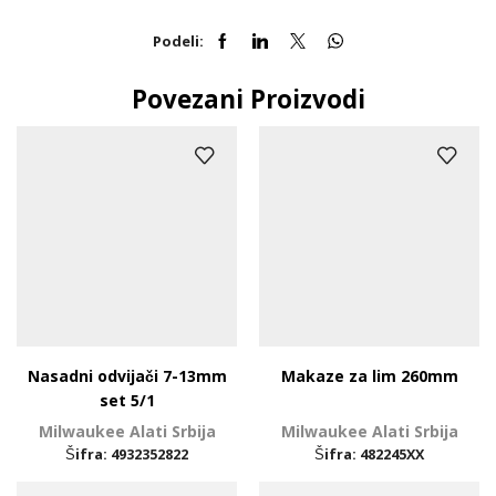
Podeli:
Povezani Proizvodi
Nasadni odvijači 7-13mm
Makaze za lim 260mm
set 5/1
Milwaukee Alati Srbija
Milwaukee Alati Srbija
Šifra:
4932352822
Šifra:
482245XX