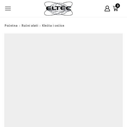
0
Početna
Ručni alati
Klešta i sečice