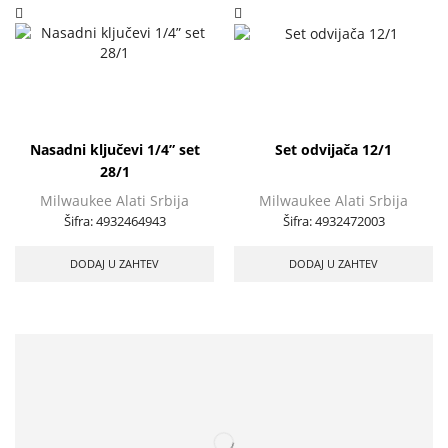
Nasadni ključevi 1/4” set
Set odvijača 12/1
28/1
Milwaukee Alati Srbija
Milwaukee Alati Srbija
Šifra:
4932464943
Šifra:
4932472003
DODAJ U ZAHTEV
DODAJ U ZAHTEV