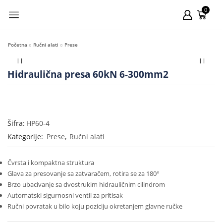
0
Početna
Ručni alati
Prese
Hidraulična presa 60kN 6-300mm2
Šifra:
HP60-4
Kategorije:
Prese
,
Ručni alati
Čvrsta i kompaktna struktura
Glava za presovanje sa zatvaračem, rotira se za 180°
Brzo ubacivanje sa dvostrukim hidrauličnim cilindrom
Automatski sigurnosni ventil za pritisak
Ručni povratak u bilo koju poziciju okretanjem glavne ručke