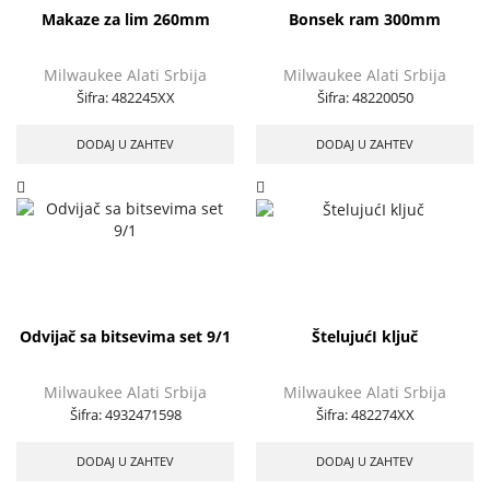
Makaze za lim 260mm
Bonsek ram 300mm
Milwaukee Alati Srbija
Milwaukee Alati Srbija
Šifra:
482245XX
Šifra:
48220050
DODAJ U ZAHTEV
DODAJ U ZAHTEV
Odvijač sa bitsevima set 9/1
ŠtelujućI ključ
Milwaukee Alati Srbija
Milwaukee Alati Srbija
Šifra:
4932471598
Šifra:
482274XX
DODAJ U ZAHTEV
DODAJ U ZAHTEV