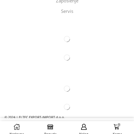
Zaposlenje
Servis
Eltec Export-Import Beograd
Eltec Export-Import Novi Sad
© 2024 | ELTEC EXPORT-IMPORT d.o.o.
0
DODAJ U ZAHTEV
Naslovna
Ponuda
Nalog
Korpa