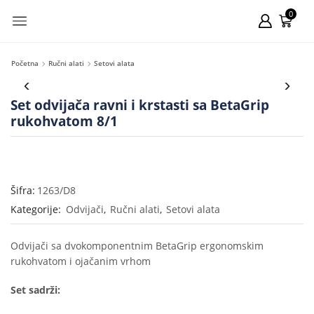
0
Početna
Ručni alati
Setovi alata
Set odvijača ravni i krstasti sa BetaGrip
rukohvatom 8/1
Šifra:
1263/D8
Kategorije:
Odvijači
,
Ručni alati
,
Setovi alata
Odvijači sa dvokomponentnim BetaGrip ergonomskim
rukohvatom i ojačanim vrhom
Set sadrži: