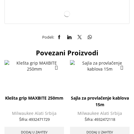
Podeli:
Povezani Proizvodi
Klešta grip MAXBITE 250mm
Sajla za provlačenje kablova
15m
Milwaukee Alati Srbija
Milwaukee Alati Srbija
Šifra:
4932471729
Šifra:
4932472118
DODAJ U ZAHTEV
DODAJ U ZAHTEV