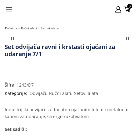
0
Početna
Ručni alati
Setovi alata
Set odvijača ravni i krstasti ojačani za
udaranje 7/1
Šifra:
1243/D7
Kategorije:
Odvijači
,
Ručni alati
,
Setovi alata
Industrijski odvijači sa dodatno ojačanim telom i metalnom
kapom za udaranje, sa ergo rukohvatom
Set sadrži: