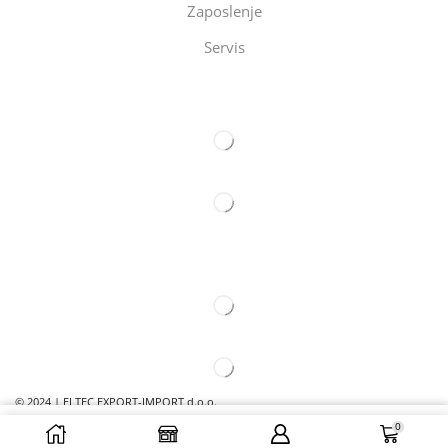
Zaposlenje
Servis
Eltec Export-Import Beograd
Eltec Export-Import Novi Sad
© 2024 | ELTEC EXPORT-IMPORT d.o.o.
0
DODAJ U ZAHTEV