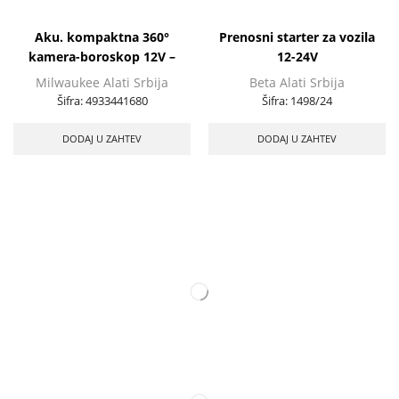
Aku. kompaktna 360°
Prenosni starter za vozila
kamera-boroskop 12V –
12-24V
M12IC-201C
Milwaukee Alati Srbija
Beta Alati Srbija
Šifra:
4933441680
Šifra:
1498/24
DODAJ U ZAHTEV
DODAJ U ZAHTEV