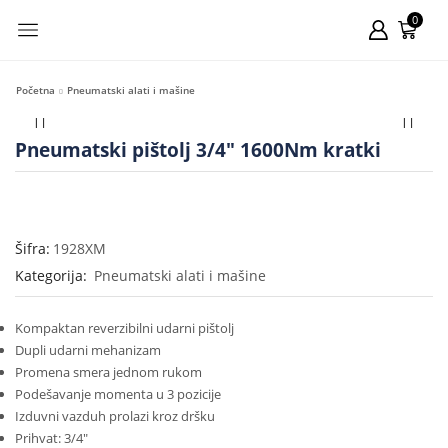
0
Početna
Pneumatski alati i mašine
Pneumatski pištolj 3/4″ 1600Nm kratki
Šifra:
1928XM
Kategorija:
Pneumatski alati i mašine
Kompaktan reverzibilni udarni pištolj
Dupli udarni mehanizam
Promena smera jednom rukom
Podešavanje momenta u 3 pozicije
Izduvni vazduh prolazi kroz dršku
Prihvat: 3/4″