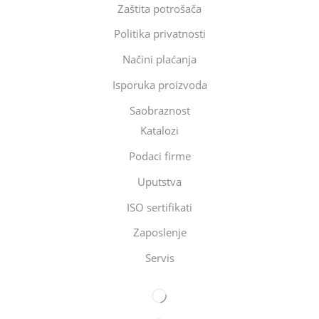
Zaštita potrošača
Politika privatnosti
Načini plaćanja
Isporuka proizvoda
Saobraznost
Katalozi
Podaci firme
Uputstva
ISO sertifikati
Zaposlenje
Servis
Eltec Export-Import Beograd