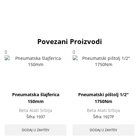
Povezani Proizvodi
Pneumatska šlajferica
Pneumatski pištolj 1/2″
150mm
1750Nm
Beta Alati Srbija
Beta Alati Srbija
Šifra:
1937
Šifra:
1927P
DODAJ U ZAHTEV
DODAJ U ZAHTEV