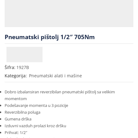
Pneumatski pištolj 1/2″ 705Nm
Šifra:
1927B
Kategorija:
Pneumatski alati i mašine
Dobro izbalansiran reverzibilan pneumatski pištolj sa velikim
momentom
Podešavanje momenta u 3 pozicije
Reverzibilna poluga
Gumena drška
Izduvni vazduh prolazi kroz dršku
Prihvat: 1/2″