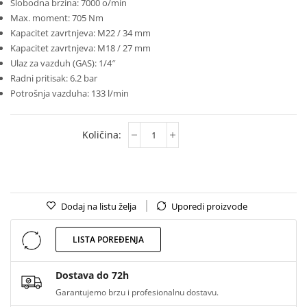
Slobodna brzina: 7000 o/min
Max. moment: 705 Nm
Kapacitet zavrtnjeva: M22 / 34 mm
Kapacitet zavrtnjeva: M18 / 27 mm
Ulaz za vazduh (GAS): 1/4″
Radni pritisak: 6.2 bar
Potrošnja vazduha: 133 l/min
Dodaj na listu želja
Uporedi proizvode
LISTA POREĐENJA
Dostava do 72h
Garantujemo brzu i profesionalnu dostavu.