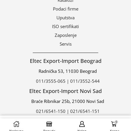
Katalozi
Podaci firme
Uputstva
ISO sertifikati
Zaposlenje
Servis
Eltec Export-Import Beograd
Radnička 53, 11030 Beograd
011/3555-065 | 011/3552-544
Eltec Export-Import Novi Sad
Braće Ribnikar 25b, 21000 Novi Sad
021/6541-150 | 021/6541-151
0
DODAJ U ZAHTEV
© 2024 | ELTEC EXPORT-IMPORT d.o.o.
Naslovna
Ponuda
Nalog
Korpa