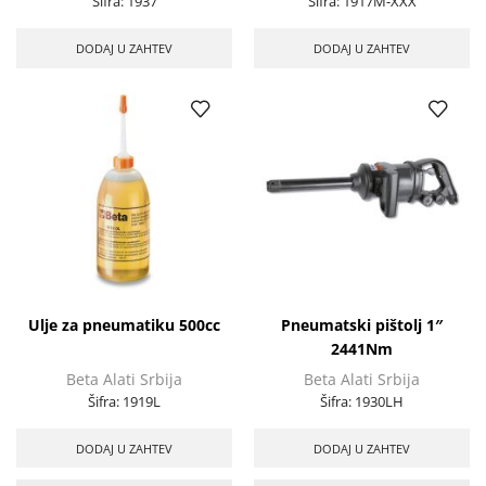
Šifra:
1937
Šifra:
1917M-XXX
DODAJ U ZAHTEV
DODAJ U ZAHTEV
Ulje za pneumatiku 500cc
Pneumatski pištolj 1″
2441Nm
Beta Alati Srbija
Beta Alati Srbija
Šifra:
1919L
Šifra:
1930LH
DODAJ U ZAHTEV
DODAJ U ZAHTEV