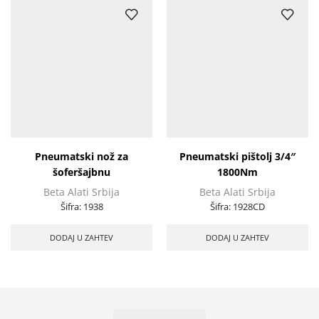
Pneumatski nož za
Pneumatski pištolj 3/4″
šoferšajbnu
1800Nm
Beta Alati Srbija
Beta Alati Srbija
Šifra:
1938
Šifra:
1928CD
DODAJ U ZAHTEV
DODAJ U ZAHTEV