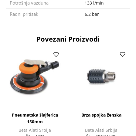
Potrošnja vazduha
133 l/min
Radni pritisak
6.2 bar
Povezani Proizvodi
Pneumatska šlajferica
Brza spojka ženska
150mm
Beta Alati Srbija
Beta Alati Srbija