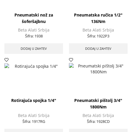
Pneumatski nož za
Pneumatska ručica 1/2″
šoferšajbnu
136Nm
Beta Alati Srbija
Beta Alati Srbija
Šifra:
1938
Šifra:
1922P3
DODAJ U ZAHTEV
DODAJ U ZAHTEV
Rotirajuća spojka 1/4″
Pneumatski pištolj 3/4″
1800Nm
Beta Alati Srbija
Beta Alati Srbija
Šifra:
1917RG
Šifra:
1928CD