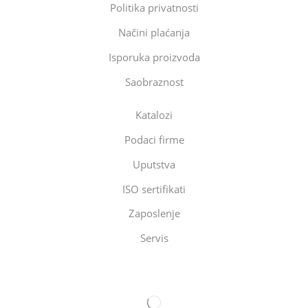
Politika privatnosti
Načini plaćanja
Isporuka proizvoda
Saobraznost
Katalozi
Podaci firme
Uputstva
ISO sertifikati
Zaposlenje
Servis
Eltec Export-Import Beograd