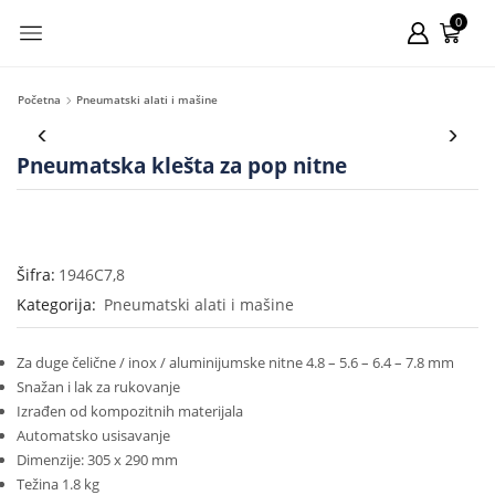
0
Početna
Pneumatski alati i mašine
Pneumatska klešta za pop nitne
Šifra:
1946C7,8
Kategorija:
Pneumatski alati i mašine
Za duge čelične / inox / aluminijumske nitne 4.8 – 5.6 – 6.4 – 7.8 mm
Snažan i lak za rukovanje
Izrađen od kompozitnih materijala
Automatsko usisavanje
Dimenzije: 305 x 290 mm
Težina 1.8 kg