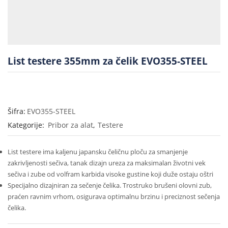
List testere 355mm za čelik EVO355-STEEL
Šifra:
EVO355-STEEL
Kategorije:
Pribor za alat
,
Testere
List testere ima kaljenu japansku čeličnu ploču za smanjenje
zakrivljenosti sečiva, tanak dizajn ureza za maksimalan životni vek
sečiva i zube od volfram karbida visoke gustine koji duže ostaju oštri
Specijalno dizajniran za sečenje čelika. Trostruko brušeni olovni zub,
praćen ravnim vrhom, osigurava optimalnu brzinu i preciznost sečenja
čelika.