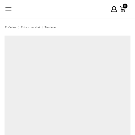
0
Početna
Pribor za alat
Testere