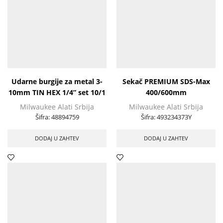
Udarne burgije za metal 3-
Sekač PREMIUM SDS-Max
10mm TIN HEX 1/4” set 10/1
400/600mm
Milwaukee Alati Srbija
Milwaukee Alati Srbija
Šifra:
48894759
Šifra:
493234373Y
DODAJ U ZAHTEV
DODAJ U ZAHTEV