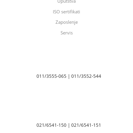
Uputstva
ISO sertifikati
Zaposlenje
Servis
Eltec Export-Import Beograd
Radnička 53, 11030 Beograd
011/3555-065 | 011/3552-544
Eltec Export-Import Novi Sad
Braće Ribnikar 25b, 21000 Novi Sad
021/6541-150 | 021/6541-151