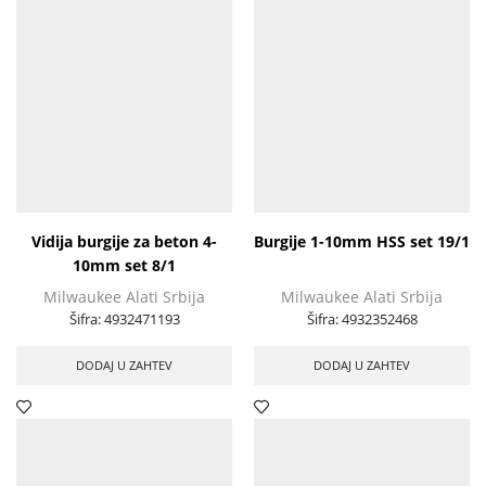
Vidija burgije za beton 4-
Burgije 1-10mm HSS set 19/1
10mm set 8/1
Milwaukee Alati Srbija
Milwaukee Alati Srbija
Šifra:
4932471193
Šifra:
4932352468
DODAJ U ZAHTEV
DODAJ U ZAHTEV