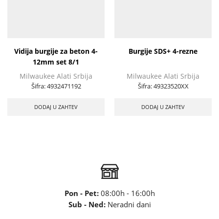
Vidija burgije za beton 4-
Burgije SDS+ 4-rezne
12mm set 8/1
Milwaukee Alati Srbija
Milwaukee Alati Srbija
Šifra:
4932471192
Šifra:
49323520XX
DODAJ U ZAHTEV
DODAJ U ZAHTEV
Pon - Pet:
08:00h - 16:00h
Sub - Ned:
Neradni dani