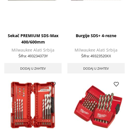
Sekač PREMIUM SDS-Max
Burgije SDS+ 4-rezne
400/600mm
Milwaukee Alati Srbija
Milwaukee Alati Srbija
Šifra:
493234373Y
Šifra:
49323520XX
DODAJ U ZAHTEV
DODAJ U ZAHTEV