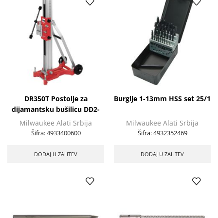
DR350T Postolje za
Burgije 1-13mm HSS set 25/1
dijamantsku bušilicu DD2-
350C
Milwaukee Alati Srbija
Milwaukee Alati Srbija
Šifra:
4933400600
Šifra:
4932352469
DODAJ U ZAHTEV
DODAJ U ZAHTEV