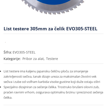
List testere 305mm za čelik EVO305-STEEL
Šifra:
EVO305-STEEL
Kategorije:
Pribor za alat
,
Testere
List testere ima kaljenu japansku čeličnu ploču za smanjenje
zakrivljenosti sečiva, tanak dizajn ureza za maksimalan životni vek
sečiva i zube od volfram karbida visoke gustine koji duže ostaju oštri
Specijalno dizajniran za sečenje čelika. Trostruko brušeni olovni zub,
praćen ravnim vrhom, osigurava optimalnu brzinu i preciznost sečenja
čelika.