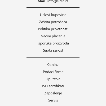
Mail:
info@eltec.rs
Uslovi kupovine
Zaštita potrošača
Politika privatnosti
Načini plaćanja
Isporuka proizvoda
Saobraznost
Katalozi
Podaci firme
Uputstva
ISO sertifikati
Zaposlenje
Servis