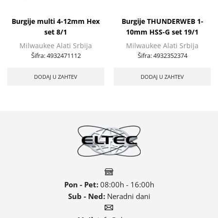
Burgije multi 4-12mm Hex
Burgije THUNDERWEB 1-
set 8/1
10mm HSS-G set 19/1
Milwaukee Alati Srbija
Milwaukee Alati Srbija
Šifra:
4932471112
Šifra:
4932352374
DODAJ U ZAHTEV
DODAJ U ZAHTEV
Pon - Pet:
08:00h - 16:00h
Sub - Ned:
Neradni dani