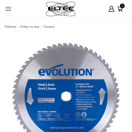
0
Početna
Pribor za alat
Testere