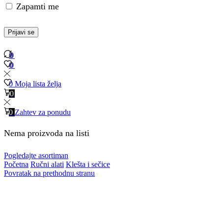
Zapamti me
Prijavi se
0
0
0
0
0
Moja lista želja
0
0
0
Zahtev za ponudu
Nema proizvoda na listi
Pogledajte asortiman
Početna
Ručni alati
Klešta i sečice
Povratak na prethodnu stranu