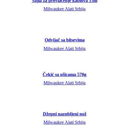
Sajla za provlačenje kablova 15m
Milwaukee Alati Srbija
Odvijač sa bitsevima
Milwaukee Alati Srbija
Čekić sa ušicama 570g
Milwaukee Alati Srbija
Džepni nazubljeni nož
Milwaukee Alati Srbija