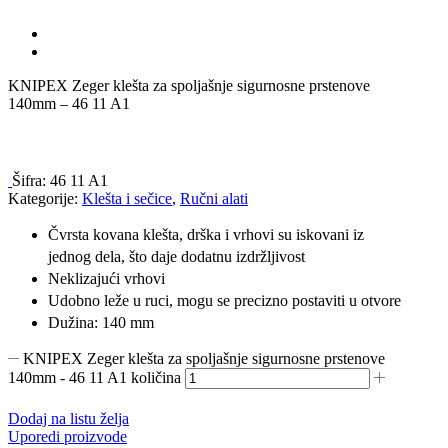
KNIPEX Zeger klešta za spoljašnje sigurnosne prstenove
140mm – 46 11 A1
Šifra:
46 11 A1
Kategorije:
Klešta i sečice
,
Ručni alati
Čvrsta kovana klešta, drška i vrhovi su iskovani iz
jednog dela, što daje dodatnu izdržljivost
Neklizajući vrhovi
Udobno leže u ruci, mogu se precizno postaviti u otvore
Dužina: 140 mm
KNIPEX Zeger klešta za spoljašnje sigurnosne prstenove
140mm - 46 11 A1 količina
Dodaj na listu želja
Uporedi proizvode