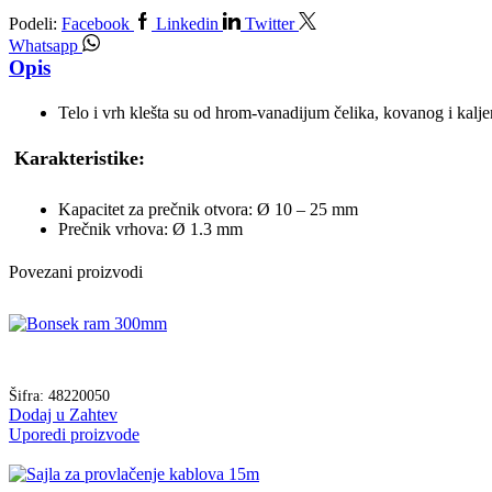
Podeli:
Facebook
Linkedin
Twitter
Whatsapp
Opis
Telo i vrh klešta su od hrom-vanadijum čelika, kovanog i kalje
Karakteristike:
Kapacitet za prečnik otvora: Ø 10 – 25 mm
Prečnik vrhova: Ø 1.3 mm
Povezani proizvodi
Šifra:
48220050
Dodaj u Zahtev
Uporedi proizvode