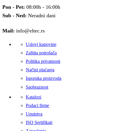
Pon - Pet:
08:00h - 16:00h
Sub - Ned:
Neradni dani
Mail:
info@eltec.rs
Uslovi kupovine
Zaštita potrošača
Politika privatnosti
Načini plaćanja
Isporuka proizvoda
Saobraznost
Katalozi
Podaci firme
Uputstva
ISO Sertifikati
Zaposlenje