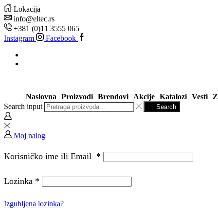
Lokacija
info@eltec.rs
+381 (0)11 3555 065
Instagram
Facebook
Naslovna
Proizvodi
Brendovi
Akcije
Katalozi
Vesti
Z
Search input
Search
Moj nalog
Korisničko ime ili Email
*
Lozinka
*
Izgubljena lozinka?