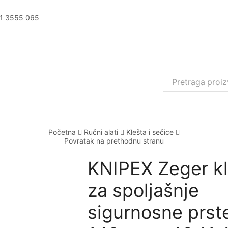
11 3555 065
Search
input
Početna
Ručni alati
Klešta i sečice
Povratak na prethodnu stranu
KNIPEX Zeger kl
za spoljašnje
sigurnosne prst