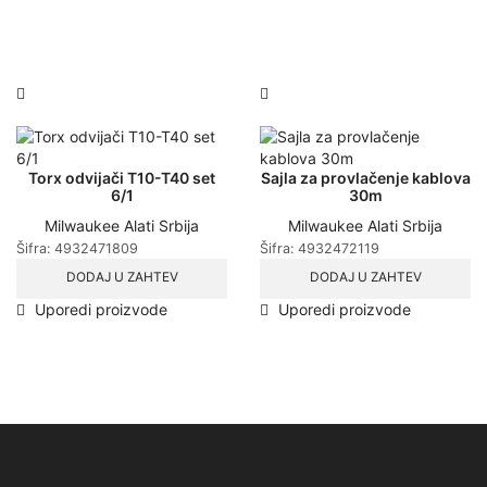
Torx odvijači T10-T40 set
Sajla za provlačenje kablova
6/1
30m
Milwaukee Alati Srbija
Milwaukee Alati Srbija
Šifra:
4932471809
Šifra:
4932472119
DODAJ U ZAHTEV
DODAJ U ZAHTEV
Uporedi proizvode
Uporedi proizvode