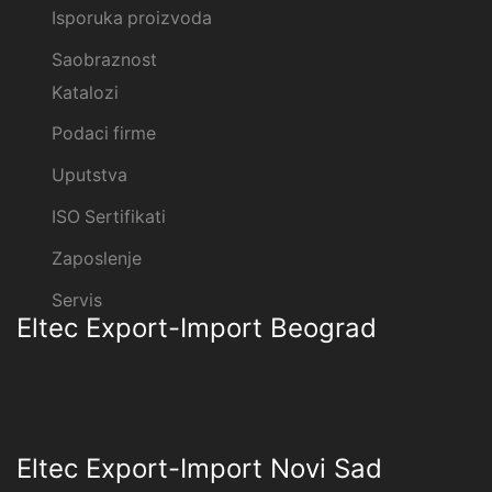
Isporuka proizvoda
Saobraznost
Katalozi
Podaci firme
Uputstva
ISO Sertifikati
Zaposlenje
Servis
Eltec Export-Import Beograd
Eltec Export-Import Novi Sad