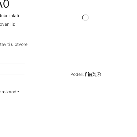
A0
Ručni alati
ovani iz
aviti u otvore
Podeli:
proizvode