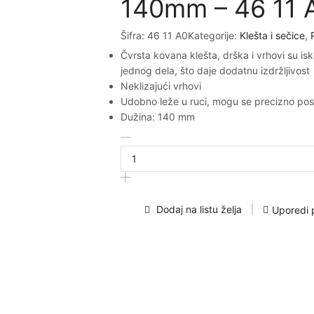
140mm – 46 11 
Šifra:
46 11 A0
Kategorije:
Klešta i sečice
,
Čvrsta kovana klešta, drška i vrhovi su isk
jednog dela, što daje dodatnu izdržljivost
Neklizajući vrhovi
Udobno leže u ruci, mogu se precizno post
Dužina: 140 mm
KNIPEX
Zeger
klešta
za
spoljašnje
sigurnosne
Dodaj na listu želja
Uporedi 
prstenove
140mm
-
46
11
A0
količina