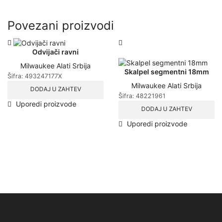
Povezani proizvodi
Odvijači ravni
Milwaukee Alati Srbija
Skalpel segmentni 18mm
Šifra:
493247177X
Milwaukee Alati Srbija
DODAJ U ZAHTEV
Šifra:
48221961
Ovaj
Uporedi proizvode
DODAJ U ZAHTEV
proizvod
ima
Uporedi proizvode
više
varijanti.
Opcije
mogu
biti
izabrane
na
stranici
proizvoda.