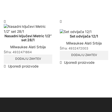
Nasadni ključevi Metric 1/2”
Set odvijača 12/1
set 28/1
Milwaukee Alati Srbija
Milwaukee Alati Srbija
Šifra:
4932472003
Šifra:
4932471864
DODAJ U ZAHTEV
DODAJ U ZAHTEV
Uporedi proizvode
Uporedi proizvode