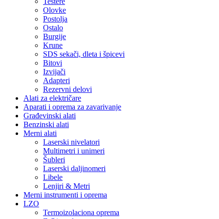
Testere
Olovke
Postolja
Ostalo
Burgije
Krune
SDS sekači, dleta i špicevi
Bitovi
Izvijači
Adapteri
Rezervni delovi
Alati za električare
Aparati i oprema za zavarivanje
Građevinski alati
Benzinski alati
Merni alati
Laserski nivelatori
Multimetri i unimeri
Šubleri
Laserski daljinomeri
Libele
Lenjiri & Metri
Merni instrumenti i oprema
LZO
Termoizolaciona oprema