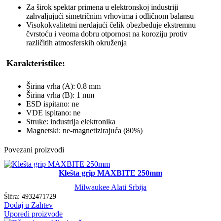
Za širok spektar primena u elektronskoj industriji
zahvaljujući simetričnim vrhovima i odličnom balansu
Visokokvalitetni nerđajući čelik obezbeđuje ekstremnu
čvrstoću i veoma dobru otpornost na koroziju protiv
različitih atmosferskih okruženja
Karakteristike:
Širina vrha (A): 0.8 mm
Širina vrha (B): 1 mm
ESD ispitano: ne
VDE ispitano: ne
Struke: industrija elektronika
Magnetski: ne-magnetizirajuća (80%)
Povezani proizvodi
Klešta grip MAXBITE 250mm
Milwaukee Alati Srbija
Šifra:
4932471729
Dodaj u Zahtev
Uporedi proizvode