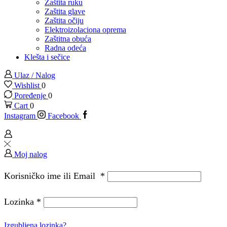
Zaštita ruku
Zaštita glave
Zaštita očiju
Elektroizolaciona oprema
Zaštitna obuća
Radna odeća
Klešta i sečice
Ulaz / Nalog
Wishlist
0
Poređenje
0
Cart
0
Instagram
Facebook
Moj nalog
Korisničko ime ili Email
*
Lozinka
*
Izgubljena lozinka?