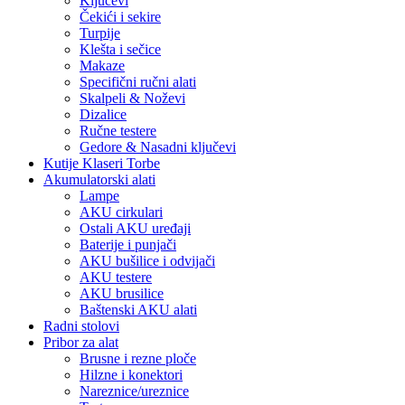
Ključevi
Čekići i sekire
Turpije
Klešta i sečice
Makaze
Specifični ručni alati
Skalpeli & Noževi
Dizalice
Ručne testere
Gedore & Nasadni ključevi
Kutije Klaseri Torbe
Akumulatorski alati
Lampe
AKU cirkulari
Ostali AKU uređaji
Baterije i punjači
AKU bušilice i odvijači
AKU testere
AKU brusilice
Baštenski AKU alati
Radni stolovi
Pribor za alat
Brusne i rezne ploče
Hilzne i konektori
Nareznice/ureznice