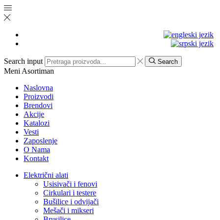
Search input
Search
Meni
Asortiman
Naslovna
Proizvodi
Brendovi
Akcije
Katalozi
Vesti
Zaposlenje
O Nama
Kontakt
Električni alati
Usisivači i fenovi
Cirkulari i testere
Bušilice i odvijači
Mešači i mikseri
Brusilice