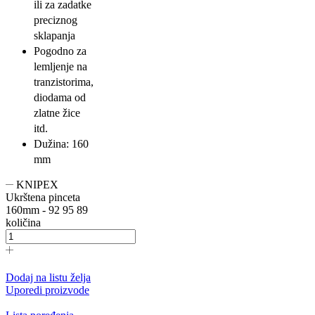
ili za zadatke
preciznog
sklapanja
Pogodno za
lemljenje na
tranzistorima,
diodama od
zlatne žice
itd.
Dužina: 160
mm
KNIPEX
Ukrštena pinceta
160mm - 92 95 89
količina
Dodaj na listu želja
Uporedi proizvode