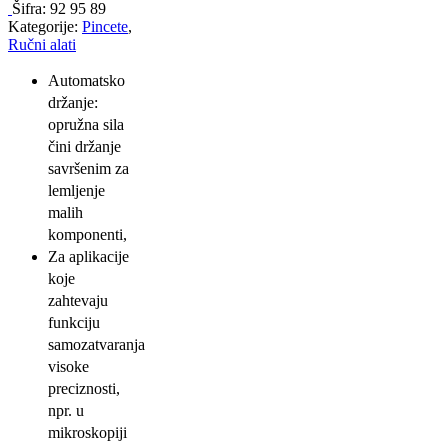
Šifra:
92 95 89
Kategorije:
Pincete
,
Ručni alati
Automatsko
držanje:
opružna sila
čini držanje
savršenim za
lemljenje
malih
komponenti,
Za aplikacije
koje
zahtevaju
funkciju
samozatvaranja
visoke
preciznosti,
npr. u
mikroskopiji