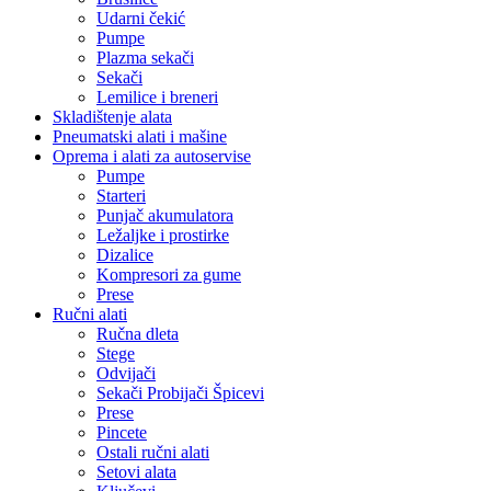
Udarni čekić
Pumpe
Plazma sekači
Sekači
Lemilice i breneri
Skladištenje alata
Pneumatski alati i mašine
Oprema i alati za autoservise
Pumpe
Starteri
Punjač akumulatora
Ležaljke i prostirke
Dizalice
Kompresori za gume
Prese
Ručni alati
Ručna dleta
Stege
Odvijači
Sekači Probijači Špicevi
Prese
Pincete
Ostali ručni alati
Setovi alata