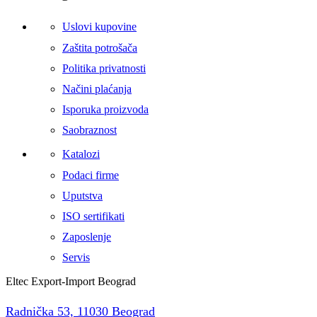
Uslovi kupovine
Zaštita potrošača
Politika privatnosti
Načini plaćanja
Isporuka proizvoda
Saobraznost
Katalozi
Podaci firme
Uputstva
ISO sertifikati
Zaposlenje
Servis
Eltec Export-Import Beograd
Radnička 53, 11030 Beograd