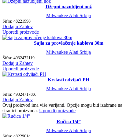
Džepni nazubljeni nož
Milwaukee Alati Srbija
Šifra:
48221998
Dodaj u Zahtev
Uporedi proizvode
Sajla za provlačenje kablova 30m
Milwaukee Alati Srbija
Šifra:
4932472119
Dodaj u Zahtev
Uporedi proizvode
Krstasti odvijači PH
Milwaukee Alati Srbija
Šifra:
493247178X
Dodaj u Zahtev
Ovaj proizvod ima više varijanti. Opcije mogu biti izabrane na
stranici proizvoda.
Uporedi proizvode
Ručica 1/4”
Milwaukee Alati Srbija
Šifra:
48229014