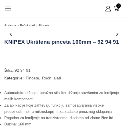
0
Početna
Ručni alati
Pincete
KNIPEX Ukrštena pinceta 160mm – 92 94 91
Šifra:
92 94 91
Kategorije:
Pincete
,
Ručni alati
Automatsko držanje: opružna sila čini držanje savršenim za lemljenje
malih komponenti,
Za aplikacije koje zahtevaju funkciju samozatvaranja visoke
preciznosti, npr. u mikroskopiji ili za zadatke preciznog sklapanja
Pogodno za lemljenje na tranzistorima, diodama od zlatne žice itd.
Dužina: 160 mm