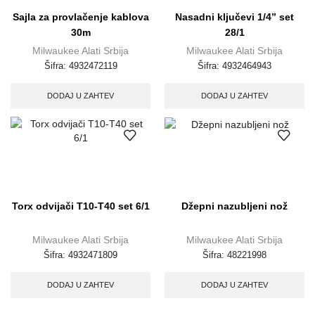
Sajla za provlačenje kablova
Nasadni ključevi 1/4” set
30m
28/1
Milwaukee Alati Srbija
Milwaukee Alati Srbija
Šifra:
4932472119
Šifra:
4932464943
DODAJ U ZAHTEV
DODAJ U ZAHTEV
Torx odvijači T10-T40 set 6/1
Džepni nazubljeni nož
Milwaukee Alati Srbija
Milwaukee Alati Srbija
Šifra:
4932471809
Šifra:
48221998
DODAJ U ZAHTEV
DODAJ U ZAHTEV