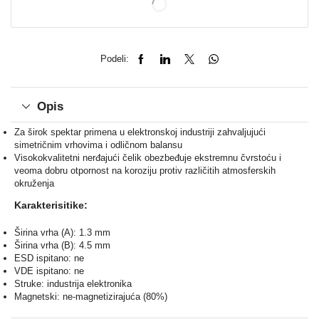
Podeli:
Opis
Za širok spektar primena u elektronskoj industriji zahvaljujući
simetričnim vrhovima i odličnom balansu
Visokokvalitetni nerđajući čelik obezbeđuje ekstremnu čvrstoću i
veoma dobru otpornost na koroziju protiv različitih atmosferskih
okruženja
Karakterisitike:
Širina vrha (A): 1.3 mm
Širina vrha (B): 4.5 mm
ESD ispitano: ne
VDE ispitano: ne
Struke: industrija elektronika
Magnetski: ne-magnetizirajuća (80%)