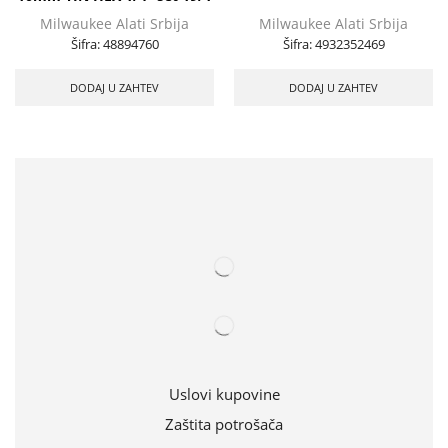
Milwaukee Alati Srbija
Milwaukee Alati Srbija
Šifra:
48894760
Šifra:
4932352469
DODAJ U ZAHTEV
DODAJ U ZAHTEV
Uslovi kupovine
Zaštita potrošača