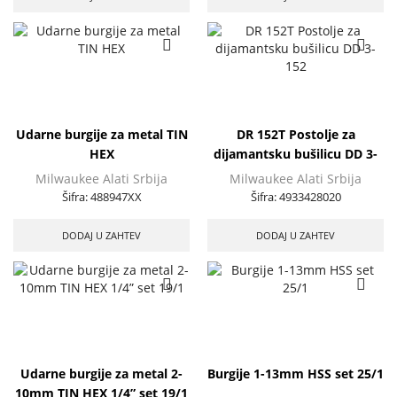
Udarne burgije za metal TIN
DR 152T Postolje za
HEX
dijamantsku bušilicu DD 3-
152
Milwaukee Alati Srbija
Milwaukee Alati Srbija
Šifra:
488947XX
Šifra:
4933428020
DODAJ U ZAHTEV
DODAJ U ZAHTEV
Udarne burgije za metal 2-
Burgije 1-13mm HSS set 25/1
10mm TIN HEX 1/4” set 19/1