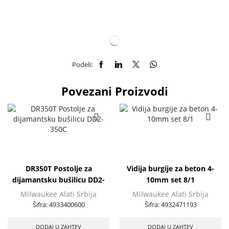
Podeli:
Povezani Proizvodi
DR350T Postolje za
Vidija burgije za beton 4-
dijamantsku bušilicu DD2-
10mm set 8/1
350C
Milwaukee Alati Srbija
Milwaukee Alati Srbija
Šifra:
4933400600
Šifra:
4932471193
DODAJ U ZAHTEV
DODAJ U ZAHTEV