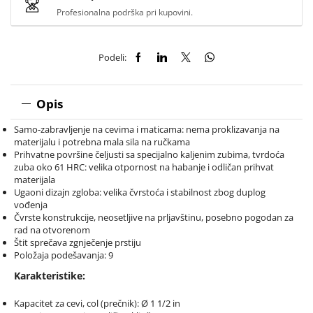
Profesionalna podrška pri kupovini.
Podeli:
Opis
Samo-zabravljenje na cevima i maticama: nema proklizavanja na
materijalu i potrebna mala sila na ručkama
Prihvatne površine čeljusti sa specijalno kaljenim zubima, tvrdoća
zuba oko 61 HRC: velika otpornost na habanje i odličan prihvat
materijala
Ugaoni dizajn zgloba: velika čvrstoća i stabilnost zbog duplog
vođenja
Čvrste konstrukcije, neosetljive na prljavštinu, posebno pogodan za
rad na otvorenom
Štit sprečava zgnječenje prstiju
Položaja podešavanja: 9
Karakteristike:
Kapacitet za cevi, col (prečnik): Ø 1 1/2 in