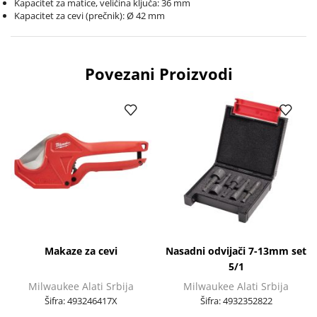
Kapacitet za matice, veličina ključa: 36 mm
Kapacitet za cevi (prečnik): Ø 42 mm
Povezani Proizvodi
Makaze za cevi
Nasadni odvijači 7-13mm set
5/1
Milwaukee Alati Srbija
Milwaukee Alati Srbija
Šifra:
493246417X
Šifra:
4932352822