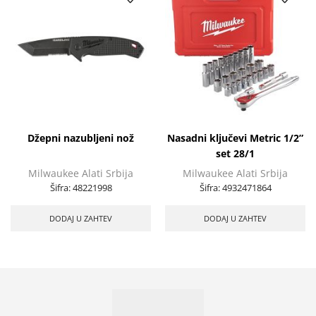
Džepni nazubljeni nož
Nasadni ključevi Metric 1/2”
set 28/1
Milwaukee Alati Srbija
Milwaukee Alati Srbija
Šifra:
48221998
Šifra:
4932471864
DODAJ U ZAHTEV
DODAJ U ZAHTEV