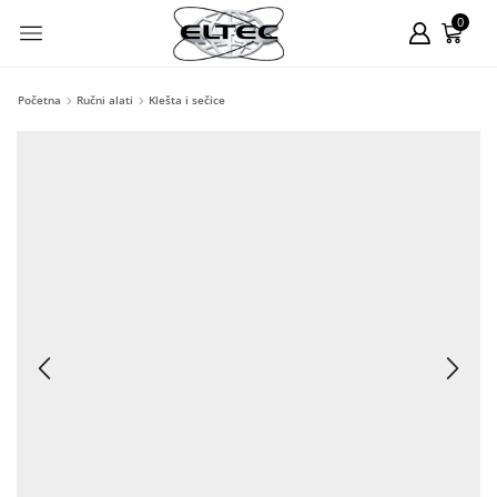
0
Početna
Ručni alati
Klešta i sečice