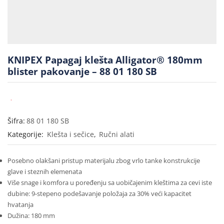
KNIPEX Papagaj klešta Alligator® 180mm
blister pakovanje – 88 01 180 SB
Šifra:
88 01 180 SB
Kategorije:
Klešta i sečice
,
Ručni alati
Posebno olakšani pristup materijalu zbog vrlo tanke konstrukcije
glave i steznih elemenata
Više snage i komfora u poređenju sa uobičajenim kleštima za cevi iste
dubine: 9-stepeno podešavanje položaja za 30% veći kapacitet
hvatanja
Dužina: 180 mm