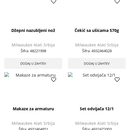
Džepni nazubljeni nož
Čekić sa ušicama 570g
Milwaukee Alati Srbija
Milwaukee Alati Srbija
Šifra:
48221998
Šifra:
4932464028
DODAJ U ZAHTEV
DODAJ U ZAHTEV
Makaze za armaturu
Set odvijača 12/1
Milwaukee Alati Srbija
Milwaukee Alati Srbija
Šifra:
4932464851
Šifra:
4932472003