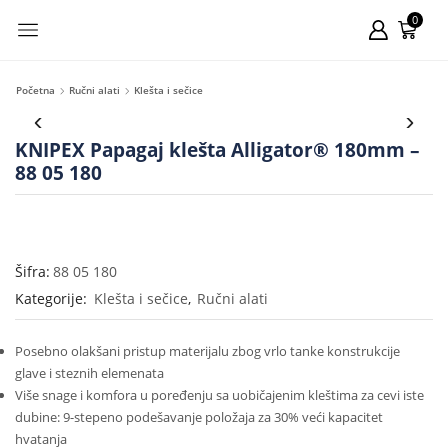
0
Početna
Ručni alati
Klešta i sečice
KNIPEX Papagaj klešta Alligator® 180mm –
88 05 180
Šifra:
88 05 180
Kategorije:
Klešta i sečice
,
Ručni alati
Posebno olakšani pristup materijalu zbog vrlo tanke konstrukcije
glave i steznih elemenata
Više snage i komfora u poređenju sa uobičajenim kleštima za cevi iste
dubine: 9-stepeno podešavanje položaja za 30% veći kapacitet
hvatanja