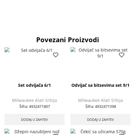
Povezani Proizvodi
Set odvijača 6/1
Odvijač sa bitsevima set 9/1
Milwaukee Alati Srbija
Milwaukee Alati Srbija
Šifra:
4932471807
Šifra:
4932471598
DODAJ U ZAHTEV
DODAJ U ZAHTEV