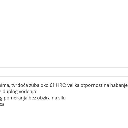
ubima, tvrdoća zuba oko 61 HRC: velika otpornost na habanje 
og duplog vođenja
g pomeranja bez obzira na silu
oca