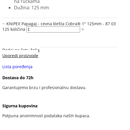
na ručkama
Dužina: 125 mm
KNIPEX Papagaj - cevna klešta Cobra® 1" 125mm - 87 03
125 količina
Dodaj na listu želja
Uporedi proizvode
Lista poređenja
Dostava do 72h
Garantujemo brzu i profesionalnu dostavu.
Sigurna kupovina
Potpuna anonimnost podataka naših kupaca.