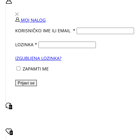
MOJ NALOG
KORISNIČKO IME ILI EMAIL
*
LOZINKA
*
IZGUBLJENA LOZINKA?
ZAPAMTI ME
Prijavi se
0
0
0
0