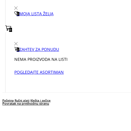
MOJA LISTA ŽELJA
0
0
0
ZAHTEV ZA PONUDU
0
NEMA PROIZVODA NA LISTI
POGLEDAJTE ASORTIMAN
Početna
Ručni alati
Klešta i sečice
Povratak na prethodnu stranu