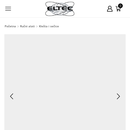
0
Početna
Ručni alati
Klešta i sečice