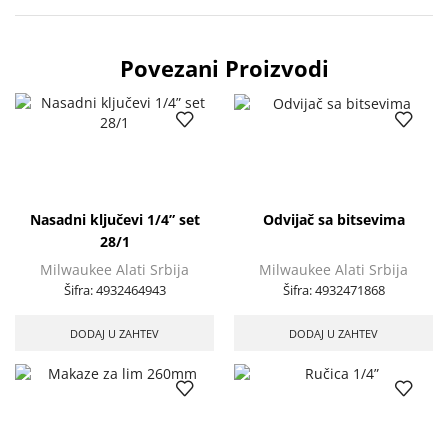
Povezani Proizvodi
Nasadni ključevi 1/4” set
Odvijač sa bitsevima
28/1
Milwaukee Alati Srbija
Milwaukee Alati Srbija
Šifra:
4932464943
Šifra:
4932471868
DODAJ U ZAHTEV
DODAJ U ZAHTEV