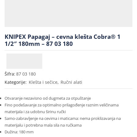
KNIPEX Papagaj – cevna klešta Cobra® 1
1/2″ 180mm – 87 03 180
Šifra:
87 03 180
Kategorije:
Klešta i sečice
,
Ručni alati
Otvaranje nezavisno od dugmeta za otpuštanje
Fino podešavanje za optimalno prilagođenje raznim veličinama
materijala i za udobnu širinu ručki
Samo-zabravljenje na cevima i maticama: nema proklizavanja na
materijalu i potrebna mala sila na ručkama
Dužina: 180 mm