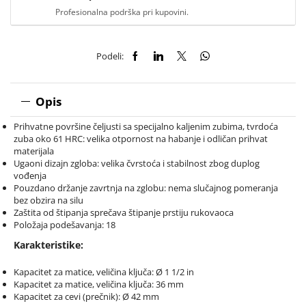
Profesionalna podrška pri kupovini.
Podeli:
Opis
Prihvatne površine čeljusti sa specijalno kaljenim zubima, tvrdoća
zuba oko 61 HRC: velika otpornost na habanje i odličan prihvat
materijala
Ugaoni dizajn zgloba: velika čvrstoća i stabilnost zbog duplog
vođenja
Pouzdano držanje zavrtnja na zglobu: nema slučajnog pomeranja
bez obzira na silu
Zaštita od štipanja sprečava štipanje prstiju rukovaoca
Položaja podešavanja: 18
Karakteristike:
Kapacitet za matice, veličina ključa: Ø 1 1/2 in
Kapacitet za matice, veličina ključa: 36 mm
Kapacitet za cevi (prečnik): Ø 42 mm