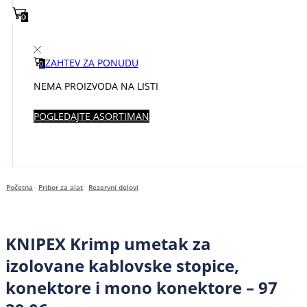
0
0
ZAHTEV ZA PONUDU
0
NEMA PROIZVODA NA LISTI
POGLEDAJTE ASORTIMAN
Početna
Pribor za alat
Rezervni delovi
KNIPEX Krimp umetak za
izolovane kablovske stopice,
konektore i mono konektore – 97