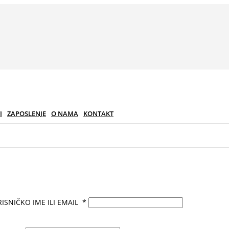
I
ZAPOSLENJE
O NAMA
KONTAKT
ISNIČKO IME ILI EMAIL
*