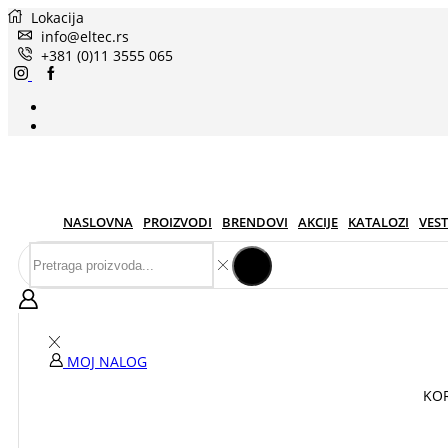
Lokacija
info@eltec.rs
+381 (0)11 3555 065
NASLOVNA
PROIZVODI
BRENDOVI
AKCIJE
KATALOZI
VEST
MOJ NALOG
KOR