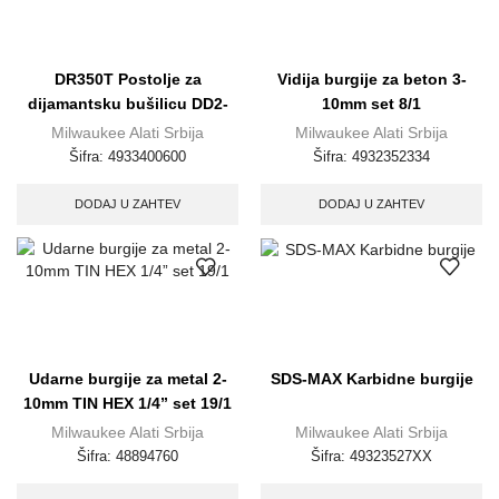
DR350T Postolje za
Vidija burgije za beton 3-
dijamantsku bušilicu DD2-
10mm set 8/1
350C
Milwaukee Alati Srbija
Milwaukee Alati Srbija
Šifra:
4933400600
Šifra:
4932352334
DODAJ U ZAHTEV
DODAJ U ZAHTEV
Udarne burgije za metal 2-
SDS-MAX Karbidne burgije
10mm TIN HEX 1/4” set 19/1
Milwaukee Alati Srbija
Milwaukee Alati Srbija
Šifra:
48894760
Šifra:
49323527XX