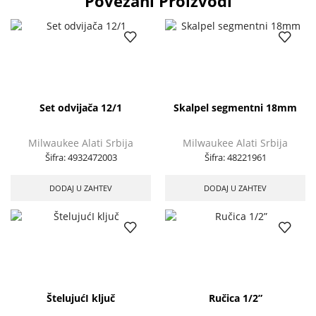
Povezani Proizvodi
Set odvijača 12/1
Skalpel segmentni 18mm
Milwaukee Alati Srbija
Milwaukee Alati Srbija
Šifra:
4932472003
Šifra:
48221961
DODAJ U ZAHTEV
DODAJ U ZAHTEV
ŠtelujućI ključ
Ručica 1/2”