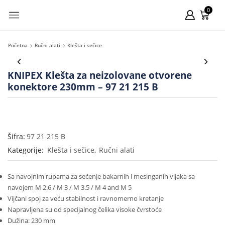
0
Početna
Ručni alati
Klešta i sečice
KNIPEX Klešta za neizolovane otvorene
konektore 230mm – 97 21 215 B
Šifra:
97 21 215 B
Kategorije:
Klešta i sečice
,
Ručni alati
Sa navojnim rupama za sečenje bakarnih i mesinganih vijaka sa
navojem M 2.6 / M 3 / M 3.5 / M 4 and M 5
Vijčani spoj za veću stabilnost i ravnomerno kretanje
Napravljena su od specijalnog čelika visoke čvrstoće
Dužina: 230 mm