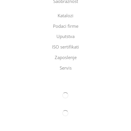
Saobraznost
Katalozi
Podaci firme
Uputstva
ISO sertifikati
Zaposlenje
Servis
Eltec Export-Import Beograd
Eltec Export-Import Novi Sad