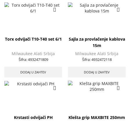
Torx odvijači T10-T40 set 6/1
Sajla za provlačenje kablova
15m
Milwaukee Alati Srbija
Milwaukee Alati Srbija
Šifra:
4932471809
Šifra:
4932472118
DODAJ U ZAHTEV
DODAJ U ZAHTEV
Krstasti odvijači PH
Klešta grip MAXBITE 250mm