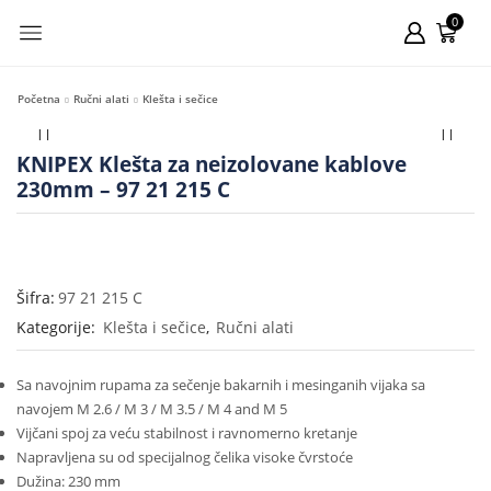
0
Početna
Ručni alati
Klešta i sečice
KNIPEX Klešta za neizolovane kablove
230mm – 97 21 215 C
Šifra:
97 21 215 C
Kategorije:
Klešta i sečice
,
Ručni alati
Sa navojnim rupama za sečenje bakarnih i mesinganih vijaka sa
navojem M 2.6 / M 3 / M 3.5 / M 4 and M 5
Vijčani spoj za veću stabilnost i ravnomerno kretanje
Napravljena su od specijalnog čelika visoke čvrstoće
Dužina: 230 mm