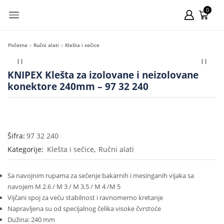
0
Početna
Ručni alati
Klešta i sečice
KNIPEX Klešta za izolovane i neizolovane
konektore 240mm – 97 32 240
Šifra:
97 32 240
Kategorije:
Klešta i sečice
,
Ručni alati
Sa navojnim rupama za sečenje bakarnih i mesinganih vijaka sa
navojem M 2.6 / M 3 / M 3.5 / M 4 /M 5
Vijčani spoj za veću stabilnost i ravnomerno kretanje
Napravljena su od specijalnog čelika visoke čvrstoće
Dužina: 240 mm