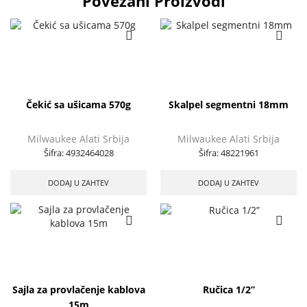
Povezani Proizvodi
Čekić sa ušicama 570g
Skalpel segmentni 18mm
Milwaukee Alati Srbija
Milwaukee Alati Srbija
Šifra:
4932464028
Šifra:
48221961
DODAJ U ZAHTEV
DODAJ U ZAHTEV
Sajla za provlačenje kablova
Ručica 1/2”
15m