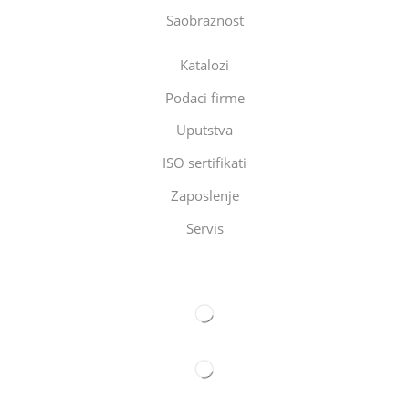
Saobraznost
Katalozi
Podaci firme
Uputstva
ISO sertifikati
Zaposlenje
Servis
Eltec Export-Import Beograd