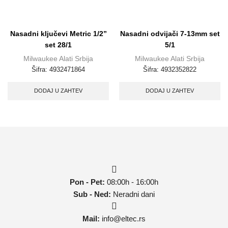
Nasadni ključevi Metric 1/2”
Nasadni odvijači 7-13mm set
set 28/1
5/1
Milwaukee Alati Srbija
Milwaukee Alati Srbija
Šifra:
4932471864
Šifra:
4932352822
DODAJ U ZAHTEV
DODAJ U ZAHTEV
Pon - Pet:
08:00h - 16:00h
Sub - Ned:
Neradni dani
Mail:
info@eltec.rs