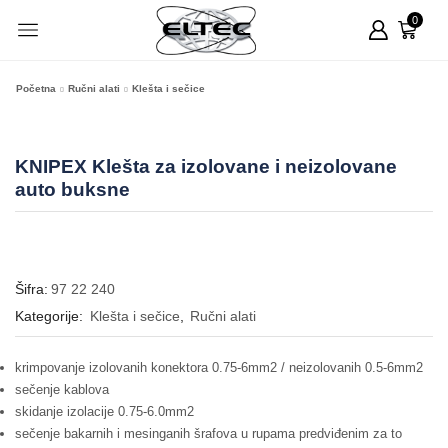
0
Početna
Ručni alati
Klešta i sečice
KNIPEX Klešta za izolovane i neizolovane
auto buksne
Šifra:
97 22 240
Kategorije:
Klešta i sečice
,
Ručni alati
krimpovanje izolovanih konektora 0.75-6mm2 / neizolovanih 0.5-6mm2
sečenje kablova
skidanje izolacije 0.75-6.0mm2
sečenje bakarnih i mesinganih šrafova u rupama predviđenim za to