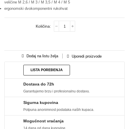
veličine M 2,6 / M 3 / M 3,5 / M 4 / M 5
ergonomski dvokomponentni rukohvat
Dodaj na listu želja
Uporedi proizvode
LISTA POREĐENJA
Dostava do 72h
Garantujemo brzu i profesionalnu dostavu.
Sigurna kupovina
Potpuna anonimnost podataka naših kupaca.
Mogućnost vraćanja
14 dana od dana kupovine.