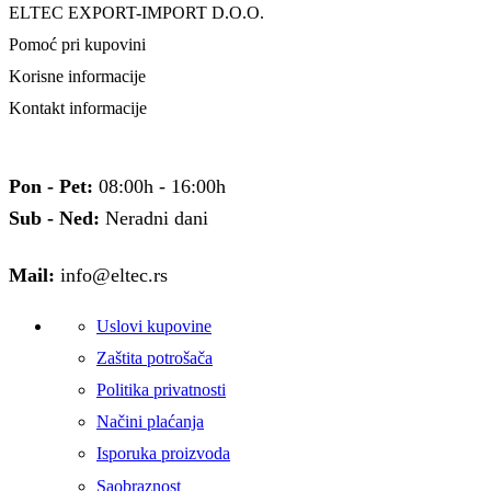
ELTEC EXPORT-IMPORT D.O.O.
Pomoć pri kupovini
Korisne informacije
Kontakt informacije
Pon - Pet:
08:00h - 16:00h
Sub - Ned:
Neradni dani
Mail:
info@eltec.rs
Uslovi kupovine
Zaštita potrošača
Politika privatnosti
Načini plaćanja
Isporuka proizvoda
Saobraznost