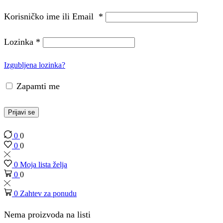
Korisničko ime ili Email
*
Lozinka
*
Izgubljena lozinka?
Zapamti me
Prijavi se
0
0
0
0
0
Moja lista želja
0
0
0
Zahtev za ponudu
Nema proizvoda na listi