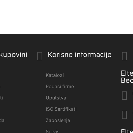
kupovini
Korisne informacije
Elt
Katalozi
Be
a
Podaci firme
ti
Uputstva
ISO Sertifikati
da
Zaposlenje
Elt
Servis