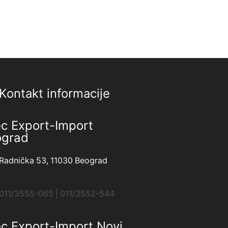
Kontakt informacije
ec Export-Import
ograd
Radnička 53, 11030 Beograd
011/3555-065 | 011/3552-544
ec Export-Import Novi