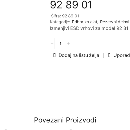
92 89 01
Šifra:
92 89 01
Kategorije:
Pribor za alat
,
Rezervni delovi
Izmenjivi ESD vrhovi za model 92 81 
Dodaj na listu želja
Upored
Povezani Proizvodi