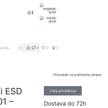
0
0
0
Povratak na prethodnu stranu
i ESD
Lista poređenja
01 –
Dostava do 72h