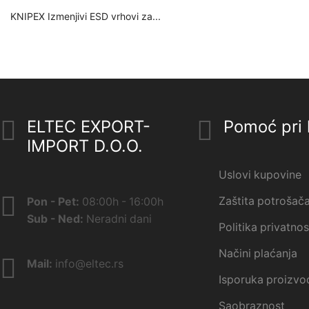
KNIPEX Izmenjivi ESD vrhovi za...
ELTEC EXPORT-
Pomoć pri 
IMPORT D.O.O.
Uslovi kupovine
Zaštita potrošač
Pon - Pet:
08:00h - 16:00h
Sub - Ned:
Neradni dani
Politika privatnos
Načini plaćanja
Mail:
info@eltec.rs
Isporuka proizvo
Saobraznost