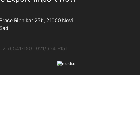
d
Braće Ribnikar 25b, 21000 Novi
Sad
021/6541-150 | 021/6541-151