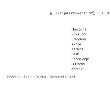
Lokacija
info@eltec.rs
+381 (0)
Naslovna
Proizvodi
Brendovi
Akcije
Katalozi
Vesti
Zaposlenje
O Nama
Kontakt
Početna
Pribor Za Alat
Rezervni Delovi