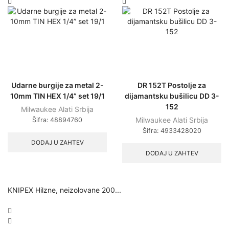
Udarne burgije za metal 2-
DR 152T Postolje za
10mm TIN HEX 1/4” set 19/1
dijamantsku bušilicu DD 3-
152
Milwaukee Alati Srbija
Milwaukee Alati Srbija
Šifra:
48894760
Šifra:
4933428020
DODAJ U ZAHTEV
DODAJ U ZAHTEV
KNIPEX Hilzne, neizolovane 200...