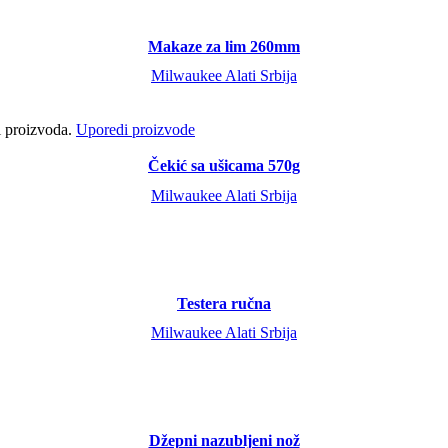
Makaze za lim 260mm
Milwaukee Alati Srbija
ci proizvoda.
Uporedi proizvode
Čekić sa ušicama 570g
Milwaukee Alati Srbija
Testera ručna
Milwaukee Alati Srbija
Džepni nazubljeni nož