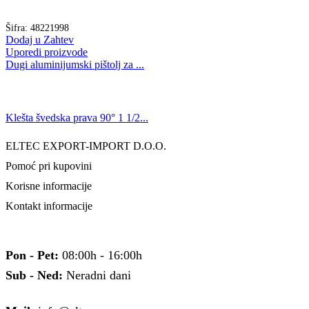
Šifra:
48221998
Dodaj u Zahtev
Uporedi proizvode
Dugi aluminijumski pištolj za ...
Klešta švedska prava 90° 1 1/2...
ELTEC EXPORT-IMPORT D.O.O.
Pomoć pri kupovini
Korisne informacije
Kontakt informacije
Pon - Pet:
08:00h - 16:00h
Sub - Ned:
Neradni dani