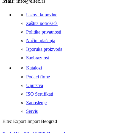
Mail:
info@eltec.rs
Uslovi kupovine
Zaštita potrošača
Politika privatnosti
Načini plaćanja
Isporuka proizvoda
Saobraznost
Katalozi
Podaci firme
Uputstva
ISO Sertifikati
Zaposlenje
Servis
Eltec Export-Import Beograd