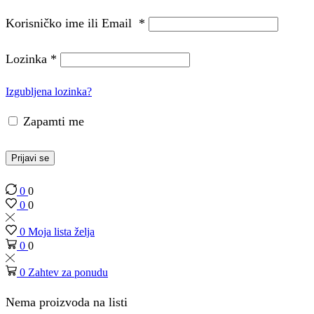
Korisničko ime ili Email
*
Lozinka
*
Izgubljena lozinka?
Zapamti me
Prijavi se
0
0
0
0
0
Moja lista želja
0
0
0
Zahtev za ponudu
Nema proizvoda na listi