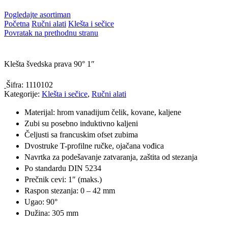
Pogledajte asortiman
Početna
Ručni alati
Klešta i sečice
Povratak na prethodnu stranu
Klešta švedska prava 90° 1″
Šifra:
1110102
Kategorije:
Klešta i sečice
,
Ručni alati
Materijal: hrom vanadijum čelik, kovane, kaljene
Zubi su posebno induktivno kaljeni
Čeljusti sa francuskim ofset zubima
Dvostruke T-profilne ručke, ojačana vođica
Navrtka za podešavanje zatvaranja, zaštita od stezanja
Po standardu DIN 5234
Prečnik cevi: 1″ (maks.)
Raspon stezanja: 0 – 42 mm
Ugao: 90°
Dužina: 305 mm