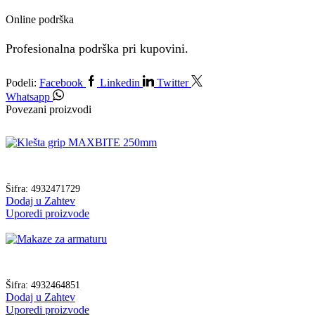
Online podrška
Profesionalna podrška pri kupovini.
Podeli:
Facebook
Linkedin
Twitter
Whatsapp
Povezani proizvodi
Šifra:
4932471729
Dodaj u Zahtev
Uporedi proizvode
Šifra:
4932464851
Dodaj u Zahtev
Uporedi proizvode