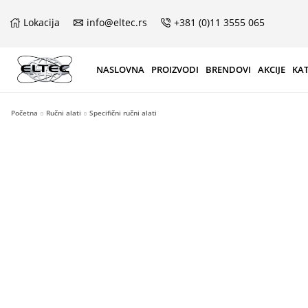
Lokacija
info@eltec.rs
+381 (0)11 3555 065
NASLOVNA
PROIZVODI
BRENDOVI
AKCIJE
KA
Početna
Ručni alati
Specifični ručni alati