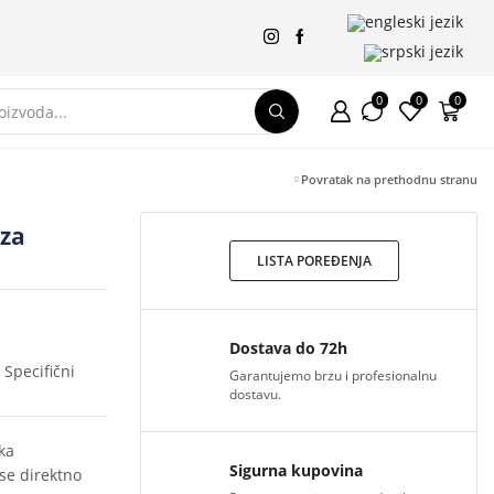
0
0
0
Povratak na prethodnu stranu
 za
LISTA POREĐENJA
Dostava do 72h
,
Specifični
Garantujemo brzu i profesionalnu
dostavu.
ka
Sigurna kupovina
i se direktno