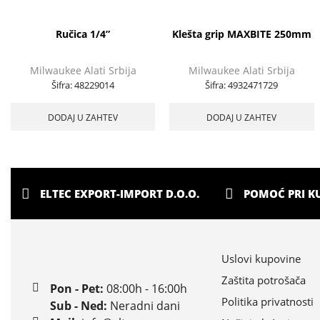
Ručica 1/4”
Klešta grip MAXBITE 250mm
Milwaukee Alati Srbija
Milwaukee Alati Srbija
Šifra:
48229014
Šifra:
4932471729
DODAJ U ZAHTEV
DODAJ U ZAHTEV
ELTEC EXPORT-IMPORT D.O.O.
POMOĆ PRI K
Uslovi kupovine
Zaštita potrošača
Pon - Pet:
08:00h - 16:00h
Politika privatnosti
Sub - Ned:
Neradni dani