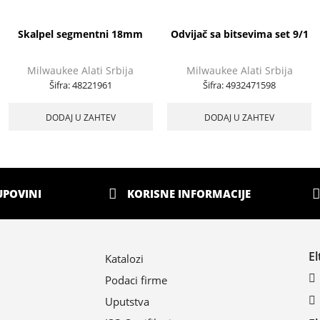
Skalpel segmentni 18mm
Odvijač sa bitsevima set 9/1
Milwaukee Alati Srbija
Milwaukee Alati Srbija
Šifra:
48221961
Šifra:
4932471598
DODAJ U ZAHTEV
DODAJ U ZAHTEV
UPOVINI
KORISNE INFORMACIJE
E
Katalozi
Podaci firme
Uputstva