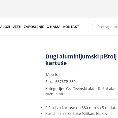
TALOZI
VESTI
ZAPOSLENJE
O NAMA
KONTAKT
Dugi aluminijumski pištolj
kartuše
Mob Ius
Šifra:
6373TP-380
Kategorije:
Građevinski alati
,
Ručni alati
ručni alati
Pištolj za kartuše do 380 mm sa 5 dodata
Koristi se za kartuše (silikon, lepkovi…) il