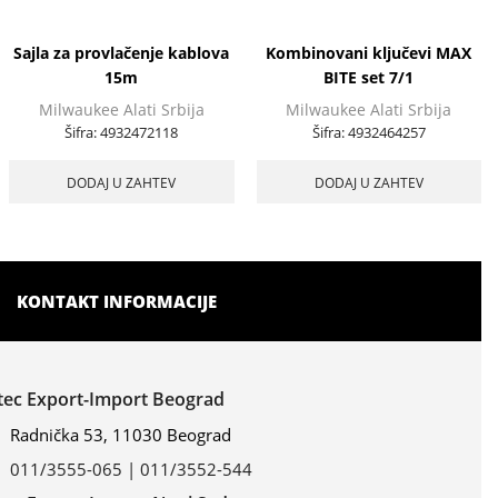
Sajla za provlačenje kablova
Kombinovani ključevi MAX
15m
BITE set 7/1
Milwaukee Alati Srbija
Milwaukee Alati Srbija
Šifra:
4932472118
Šifra:
4932464257
DODAJ U ZAHTEV
DODAJ U ZAHTEV
KONTAKT INFORMACIJE
ltec Export-Import Beograd
Radnička 53, 11030 Beograd
011/3555-065 | 011/3552-544