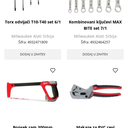
Torx odvijači T10-T40 set 6/1
Kombinovani ključevi MAX
BITE set 7/1
Milwaukee Alati Srbija
Milwaukee Alati Srbija
Šifra:
4932471809
Šifra:
4932464257
DODAJ U ZAHTEV
DODAJ U ZAHTEV
Bonsek ram 300mm
Makaze za PVC cevi