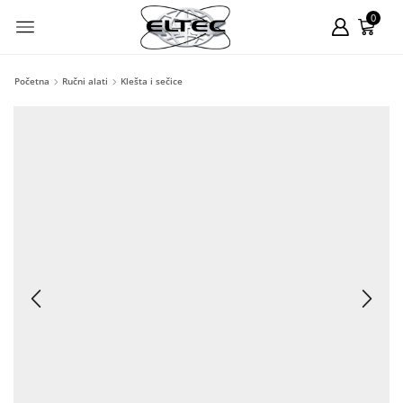
0
Početna
Ručni alati
Klešta i sečice