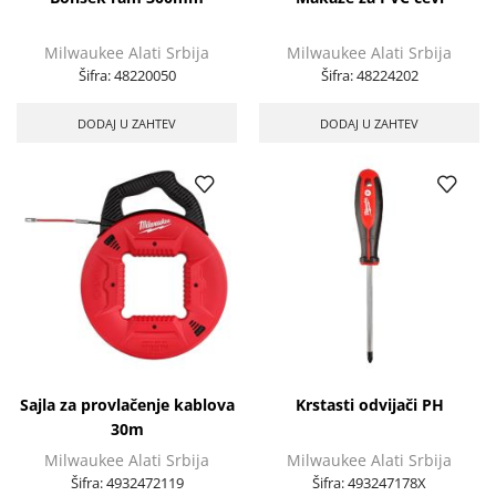
Milwaukee Alati Srbija
Milwaukee Alati Srbija
Šifra:
48220050
Šifra:
48224202
DODAJ U ZAHTEV
DODAJ U ZAHTEV
Sajla za provlačenje kablova
Krstasti odvijači PH
30m
Milwaukee Alati Srbija
Milwaukee Alati Srbija
Šifra:
4932472119
Šifra:
493247178X