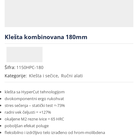
Klešta kombinovana 180mm
Šifra:
1150HPC-180
Kategorije:
Klešta i sečice
,
Ručni alati
klešta sa HyperCut tehnologijom
dvokomponentni ergo rukohvat
stres sečenja – statički test =-73%
radni vek čeljusti = +127%
okaljene M2 rezne ivice = 65 HRC
poboljšan efekat poluge
fleksibilno i izdržljivo telo izrađeno od hrom-molibdena