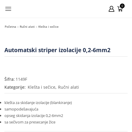
0
Početna
Ručni alati
Klešta i sečice
Automatski striper izolacije 0,2-6mm2
Šifra:
1149F
Kategorije:
Klešta i sečice
,
Ručni alati
klešta za skidanje izolacije (blankiranje)
samopodešavajuća
opseg skidanja izolacije 0,2-6mm2
sa sečivom za presecanje žice