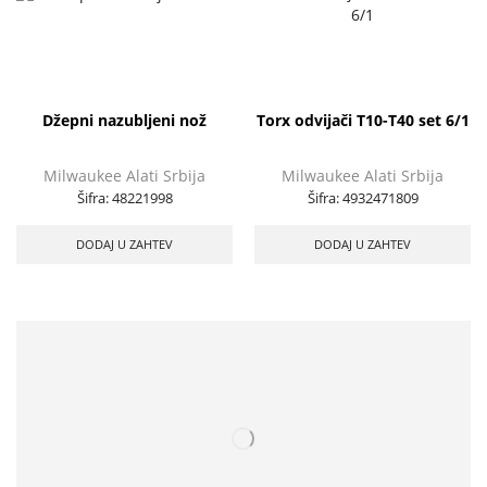
Džepni nazubljeni nož
Torx odvijači T10-T40 set 6/1
Milwaukee Alati Srbija
Milwaukee Alati Srbija
Šifra:
48221998
Šifra:
4932471809
DODAJ U ZAHTEV
DODAJ U ZAHTEV