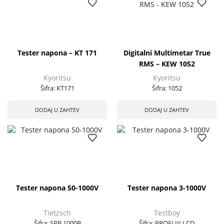
Tester napona – KT 171
Digitalni Multimetar True
RMS – KEW 1052
Kyoritsu
Kyoritsu
Šifra:
KT171
Šifra:
1052
DODAJ U ZAHTEV
DODAJ U ZAHTEV
Tester napona 50-1000V
Tester napona 3-1000V
Tietzsch
Testboy
Šifra:
SPB 1000B
Šifra:
PROFI III LCD