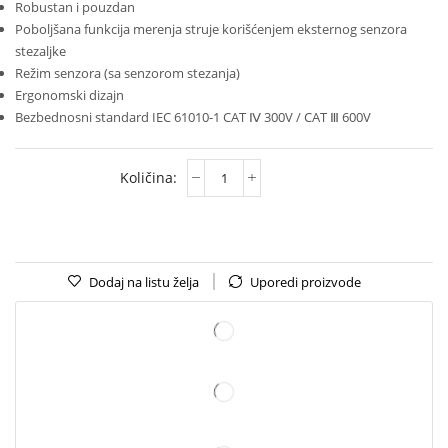
Robustan i pouzdan
Poboljšana funkcija merenja struje korišćenjem eksternog senzora
stezaljke
Režim senzora (sa senzorom stezanja)
Ergonomski dizajn
Bezbednosni standard IEC 61010-1 CAT Ⅳ 300V / CAT Ⅲ 600V
Dodaj na listu želja
Uporedi proizvode