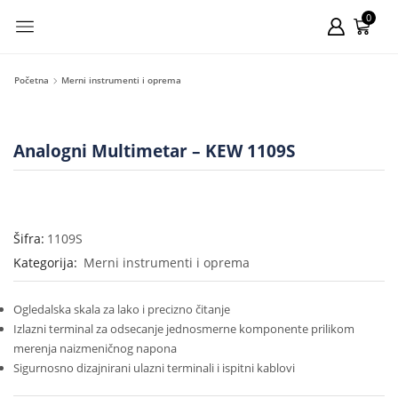
0
Početna
Merni instrumenti i oprema
Analogni Multimetar – KEW 1109S
Šifra:
1109S
Kategorija:
Merni instrumenti i oprema
Ogledalska skala za lako i precizno čitanje
Izlazni terminal za odsecanje jednosmerne komponente prilikom
merenja naizmeničnog napona
Sigurnosno dizajnirani ulazni terminali i ispitni kablovi