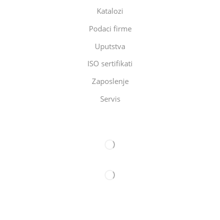
Katalozi
Podaci firme
Uputstva
ISO sertifikati
Zaposlenje
Servis
Eltec Export-Import Beograd
Eltec Export-Import Novi Sad