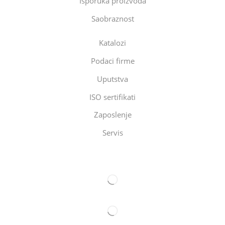
Isporuka proizvoda
Saobraznost
Katalozi
Podaci firme
Uputstva
ISO sertifikati
Zaposlenje
Servis
Eltec Export-Import Beograd