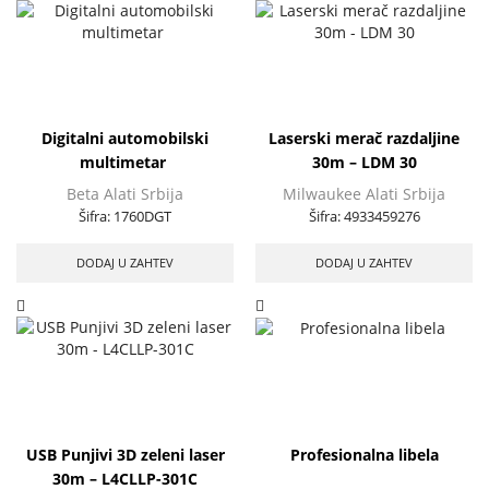
Digitalni automobilski
Laserski merač razdaljine
multimetar ​
30m – LDM 30
Beta Alati Srbija
Milwaukee Alati Srbija
Šifra:
1760DGT
Šifra:
4933459276
DODAJ U ZAHTEV
DODAJ U ZAHTEV
USB Punjivi 3D zeleni laser
Profesionalna libela
30m – L4CLLP-301C