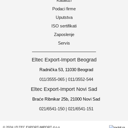
Katalozi
Podaci firme
Uputstva
ISO sertifikati
Zaposlenje
Servis
Eltec Export-Import Beograd
Radnička 53, 11030 Beograd
011/3555-065 | 011/3552-544
Eltec Export-Import Novi Sad
Braće Ribnikar 25b, 21000 Novi Sad
021/6541-150 | 021/6541-151
© 2024 | ELTEC EXPORT-IMPORT d.o.o.