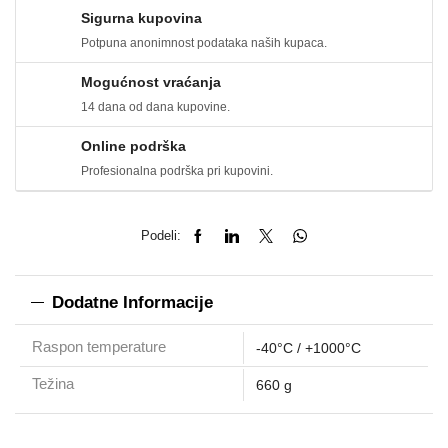
Sigurna kupovina
Potpuna anonimnost podataka naših kupaca.
Mogućnost vraćanja
14 dana od dana kupovine.
Online podrška
Profesionalna podrška pri kupovini.
Podeli:
Dodatne Informacije
Raspon temperature
-40°C / +1000°C
Težina
660 g