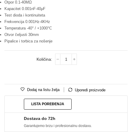
Otpor 0.1-40MΩ
Kapacitet 0.001nF-40μF
Test dioda i kontinuiteta
Frekvencija 0.001Hz-4KHz
Temperatura -40° / +1000°C
Otvor čeljusti 30mm
Pipalice i torbica za nošenje
Dodaj na listu želja
Uporedi proizvode
LISTA POREĐENJA
Dostava do 72h
Garantujemo brzu i profesionalnu dostavu.