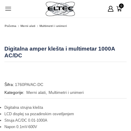
0
Početna
Merni alati
Multimetri i unimeri
Digitalna amper klešta i multimetar 1000A
AC/DC
Šifra:
1760PA/AC-DC
Kategorije:
Merni alati
,
Multimetri i unimeri
Digitalna strujna klešta
LCD displej sa pozadinskim osvetljenjem
Struja AC/DC 0.01-1000A
Napon 0.1mV-600V