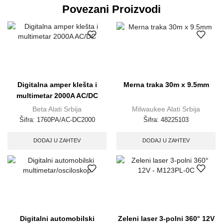
Povezani Proizvodi
Digitalna amper klešta i
Merna traka 30m x 9.5mm
multimetar 2000A AC/DC
Beta Alati Srbija
Milwaukee Alati Srbija
Šifra:
1760PA/AC-DC2000
Šifra:
48225103
DODAJ U ZAHTEV
DODAJ U ZAHTEV
Digitalni automobilski
Zeleni laser 3-polni 360° 12V