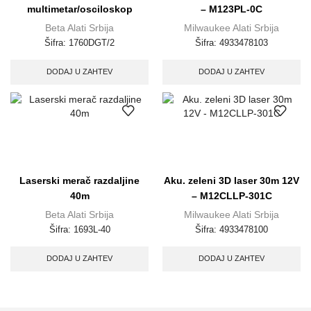
multimetar/osciloskop
– M123PL-0C
Beta Alati Srbija
Milwaukee Alati Srbija
Šifra:
1760DGT/2
Šifra:
4933478103
DODAJ U ZAHTEV
DODAJ U ZAHTEV
Laserski merač razdaljine
Aku. zeleni 3D laser 30m 12V
40m
– M12CLLP-301C
Beta Alati Srbija
Milwaukee Alati Srbija
Šifra:
1693L-40
Šifra:
4933478100
DODAJ U ZAHTEV
DODAJ U ZAHTEV