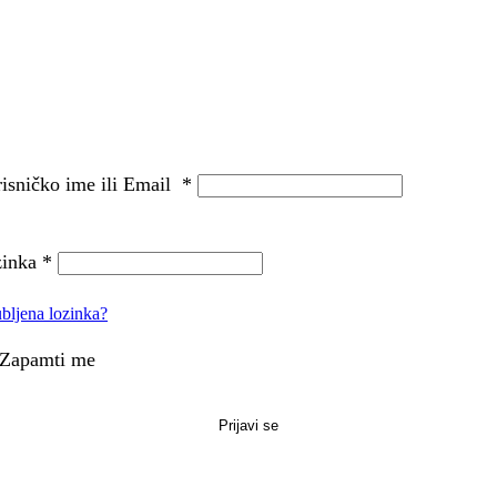
isničko ime ili Email
*
zinka
*
bljena lozinka?
Zapamti me
Prijavi se