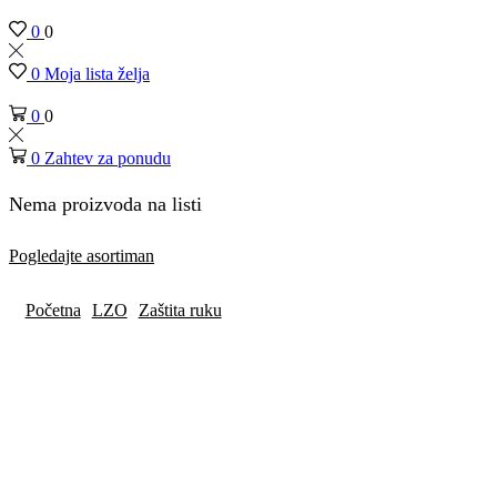
0
0
0
Moja lista želja
0
0
0
Zahtev za ponudu
Nema proizvoda na listi
Pogledajte asortiman
Početna
LZO
Zaštita ruku