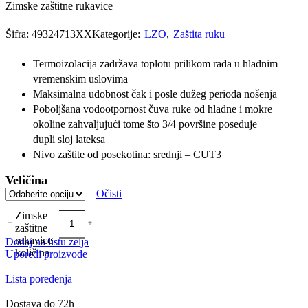
Zimske zaštitne rukavice
Šifra:
49324713XX
Kategorije:
LZO
,
Zaštita ruku
Termoizolacija zadržava toplotu prilikom rada u hladnim
vremenskim uslovima
Maksimalna udobnost čak i posle dužeg perioda nošenja
Poboljšana vodootpornost čuva ruke od hladne i mokre
okoline zahvaljujući tome što 3/4 površine poseduje
dupli sloj lateksa
Nivo zaštite od posekotina: srednji – CUT3
Veličina
Očisti
Zimske
zaštitne
rukavice
Dodaj na listu želja
količina
Uporedi proizvode
Lista poređenja
Dostava do 72h