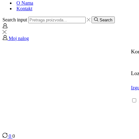
O Nama
Kontakt
Search input
Search
Moj nalog
Kor
Lo
Izgu
0
0