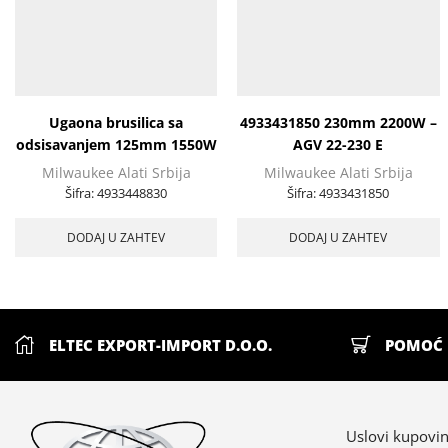
Ugaona brusilica sa
4933431850 230mm 2200W –
odsisavanjem 125mm 1550W
AGV 22-230 E
– AGV 15-125 XE DEG-SET
Milwaukee Alati Srbija
Milwaukee Alati Srbija
Šifra:
4933448830
Šifra:
4933431850
DODAJ U ZAHTEV
DODAJ U ZAHTEV
ELTEC EXPORT-IMPORT D.O.O.
POMOĆ 
Uslovi kupovi