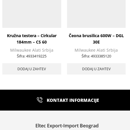
Kružna testera – Cirkular
Čeona brusilica 600W – DGL
184mm – CS 60
30E
Milwaukee Alati Srbija
Milwaukee Alati Srbija
Šifra:
4933419225
Šifra:
4933385120
DODAJ U ZAHTEV
DODAJ U ZAHTEV
KONTAKT INFORMACIJE
Eltec Export-Import Beograd