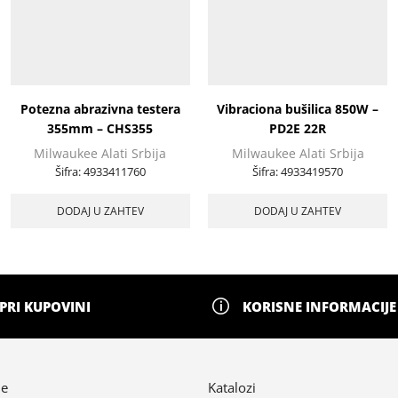
Potezna abrazivna testera
Vibraciona bušilica 850W –
355mm – CHS355
PD2E 22R
Milwaukee Alati Srbija
Milwaukee Alati Srbija
Šifra:
4933411760
Šifra:
4933419570
DODAJ U ZAHTEV
DODAJ U ZAHTEV
PRI KUPOVINI
KORISNE INFORMACIJE
ne
Katalozi