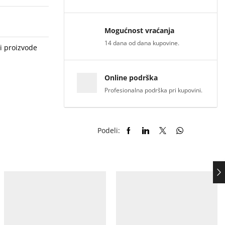
Mogućnost vraćanja
14 dana od dana kupovine.
i proizvode
Online podrška
Profesionalna podrška pri kupovini.
Podeli: