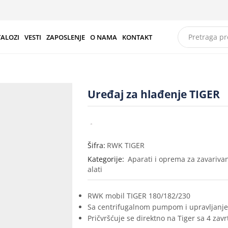
TALOZI
VESTI
ZAPOSLENJE
O NAMA
KONTAKT
Uređaj za hlađenje TIGER
Šifra:
RWK TIGER
Kategorije:
Aparati i oprema za zavariva
alati
RWK mobil TIGER 180/182/230
Sa centrifugalnom pumpom i upravljanj
Pričvršćuje se direktno na Tiger sa 4 zavr