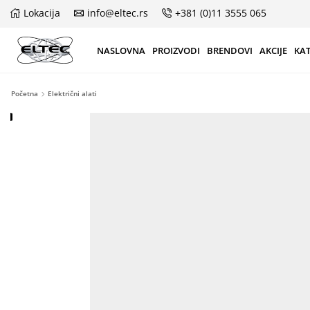
Lokacija
info@eltec.rs
+381 (0)11 3555 065
NASLOVNA
PROIZVODI
BRENDOVI
AKCIJE
KA
Početna
Električni alati