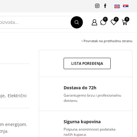
0
0
0
Povratak na prethodnu stranu
LISTA POREĐENJA
Dostava do 72h
nje
,
Električni
Garantujemo brzu i profesionalnu
dostavu.
Sigurna kupovina
em energijom.
Potpuna anonimnost podataka
tnja.
naših kupaca.