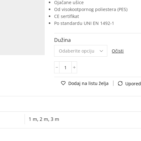
Ojačane ušice
Od visokootpornog poliestera (PES)
CE sertifikat
Po standardu UNI EN 1492-1
Dužina
Očisti
Dodaj na listu želja
Upored
1 m
,
2 m
,
3 m