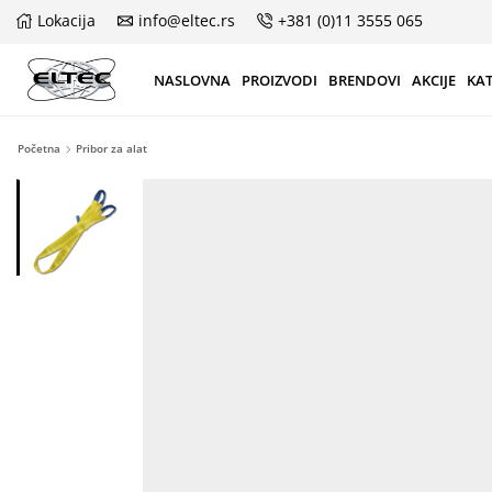
Lokacija
info@eltec.rs
+381 (0)11 3555 065
NASLOVNA
PROIZVODI
BRENDOVI
AKCIJE
KA
Početna
Pribor za alat