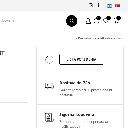
0
0
0
Povratak na prethodnu stranu
3T
LISTA POREĐENJA
Dostava do 72h
Garantujemo brzu i profesionalnu
dostavu.
Sigurna kupovina
Potpuna anonimnost podataka
naših kupaca.