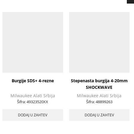
Burgije SDS+ 4-rezne
Stepenasta burgija 4-20mm
SHOCKWAVE
Milwaukee Alati Srbija
Milwaukee Alati Srbija
Šifra:
49323520XX
Šifra:
48899263
DODAJ U ZAHTEV
DODAJ U ZAHTEV