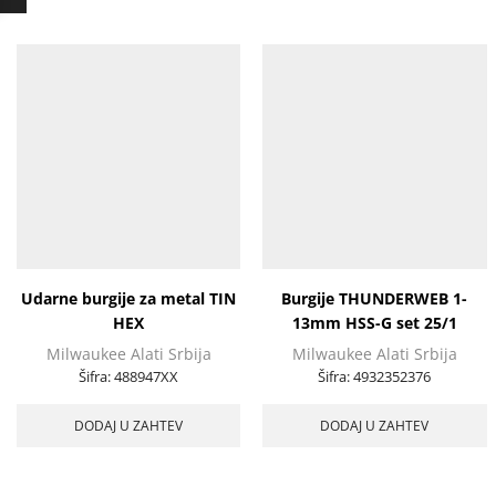
Udarne burgije za metal TIN
Burgije THUNDERWEB 1-
HEX
13mm HSS-G set 25/1
Milwaukee Alati Srbija
Milwaukee Alati Srbija
Šifra:
488947XX
Šifra:
4932352376
DODAJ U ZAHTEV
DODAJ U ZAHTEV