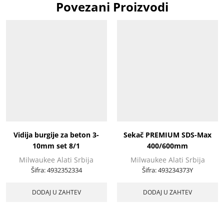
Povezani Proizvodi
Vidija burgije za beton 3-
Sekač PREMIUM SDS-Max
10mm set 8/1
400/600mm
Milwaukee Alati Srbija
Milwaukee Alati Srbija
Šifra:
4932352334
Šifra:
493234373Y
DODAJ U ZAHTEV
DODAJ U ZAHTEV