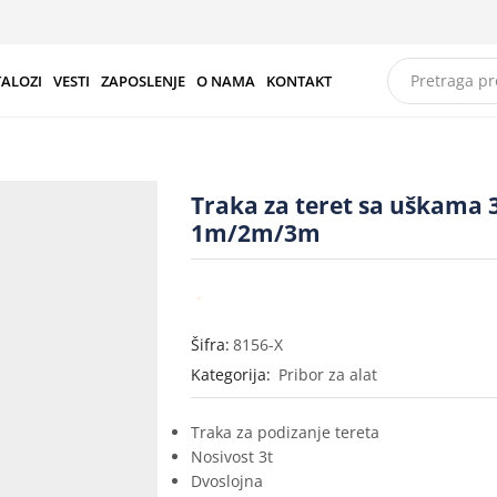
TALOZI
VESTI
ZAPOSLENJE
O NAMA
KONTAKT
Traka za teret sa uškama 
1m/2m/3m
Šifra:
8156-X
Kategorija:
Pribor za alat
Traka za podizanje tereta
Nosivost 3t
Dvoslojna