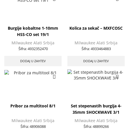
Burgije kobaltne 1-10mm
Kolica za sekač – MXFCOSC
HSS-CO set 19/1
Milwaukee Alati Srbija
Milwaukee Alati Srbija
Šifra:
4932352470
Šifra:
4933464883
DODAJ U ZAHTEV
DODAJ U ZAHTEV
Pribor za multitool 8/1
Set stepenastih burgija 4-
35mm SHOCKWAVE 3/1
Milwaukee Alati Srbija
Milwaukee Alati Srbija
Šifra:
48906088
Šifra:
48899266