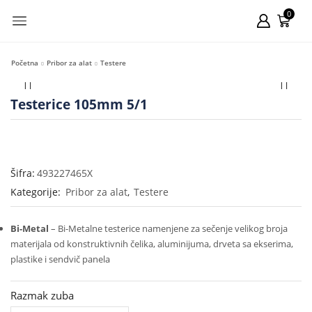
0
Početna
Pribor za alat
Testere
Testerice 105mm 5/1
Šifra:
493227465X
Kategorije:
Pribor za alat
,
Testere
Bi-Metal
– Bi-Metalne testerice namenjene za sečenje velikog broja
materijala od konstruktivnih čelika, aluminijuma, drveta sa ekserima,
plastike i sendvič panela
Razmak zuba