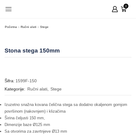
0
Početna
Ručni alati
Stege
Stona stega 150mm
Šifra:
1599F-150
Kategorije:
Ručni alati
,
Stege
Izuzetno snažna kovana čelična stega sa dodatno okaljenom gornjom
površinom (nakovnjem) i klizačima
Širina čeljusti 150 mm,
Dimenzije baze Ø125 mm
Sa otvorima za zavrtnjeve Ø13 mm