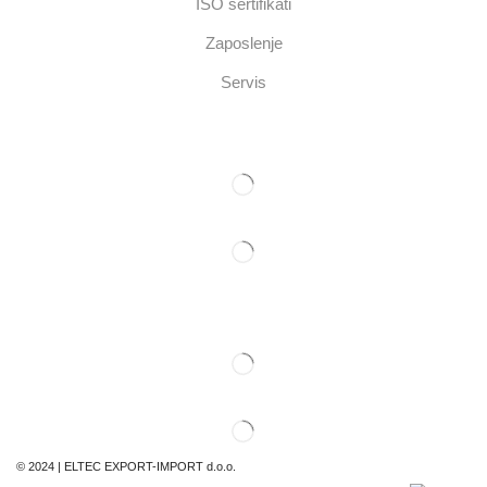
ISO sertifikati
Zaposlenje
Servis
Eltec Export-Import Beograd
Eltec Export-Import Novi Sad
© 2024 | ELTEC EXPORT-IMPORT d.o.o.