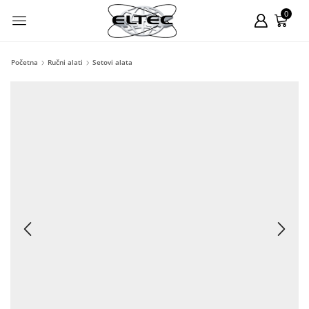
0
Početna
Ručni alati
Setovi alata