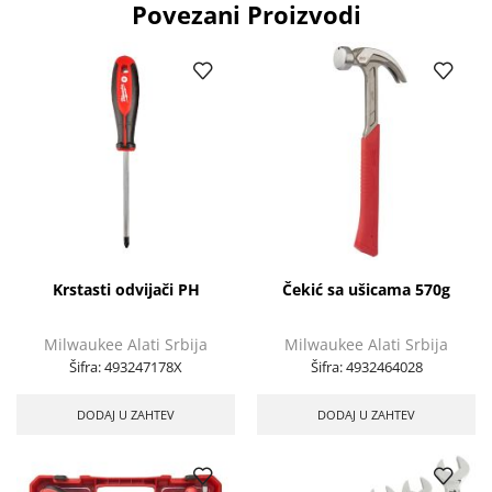
Povezani Proizvodi
Krstasti odvijači PH
Čekić sa ušicama 570g
Milwaukee Alati Srbija
Milwaukee Alati Srbija
Šifra:
493247178X
Šifra:
4932464028
DODAJ U ZAHTEV
DODAJ U ZAHTEV