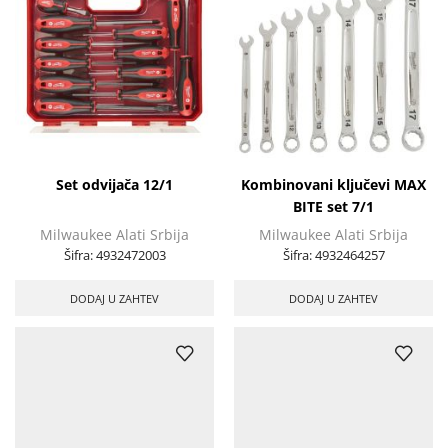
Set odvijača 12/1
Kombinovani ključevi MAX
BITE set 7/1
Milwaukee Alati Srbija
Milwaukee Alati Srbija
Šifra:
4932472003
Šifra:
4932464257
DODAJ U ZAHTEV
DODAJ U ZAHTEV