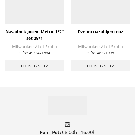
Nasadni ključevi Metric 1/2”
Džepni nazubljeni nož
set 28/1
Milwaukee Alati Srbija
Milwaukee Alati Srbija
Šifra:
4932471864
Šifra:
48221998
DODAJ U ZAHTEV
DODAJ U ZAHTEV
Pon - Pet:
08:00h - 16:00h