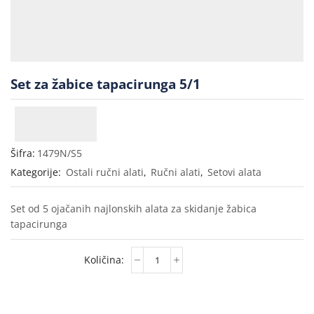
Set za žabice tapacirunga 5/1
Šifra:
1479N/S5
Kategorije:
Ostali ručni alati
,
Ručni alati
,
Setovi alata
Set od 5 ojačanih najlonskih alata za skidanje žabica
tapacirunga