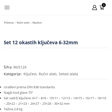
0
Početna
Ručni alati
Ključevi
Set 12 okastih ključeva 6-32mm
Šifra:
90/S12X
Kategorije:
Ključevi
,
Ručni alati
,
Setovi alata
Izrađeni prema DIN 838 standardu
Nagib kod glave 75°
Set sadrži ključeve: 6×7 – 8×9 – 10×11 – 12×13 – 14×15 – 16×17 – 18×19
– 20×22 – 21×23 – 24×27 – 25×28 – 30×32 mm
Težina 2.8 kg