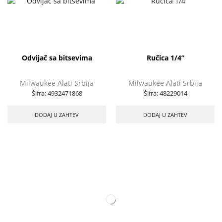
Odvijač sa bitsevima
Ručica 1/4”
Milwaukee Alati Srbija
Milwaukee Alati Srbija
Šifra:
4932471868
Šifra:
48229014
DODAJ U ZAHTEV
DODAJ U ZAHTEV