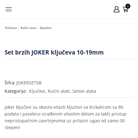
0
Početna
Ručni alati
Ključevi
Set brzih JOKER ključeva 10-19mm
Šifra:
JOKERSETSB
Kategorije:
Ključevi
,
Ručni alati
,
Setovi alata
Joker ključevi su okasto-vilasti ključevi sa krckalicom sa 80
podela i posebno izrađenim vilastim delom za lakši pristup
nepristupačnim zavrtnjevima uz prilazni ugao od samo 30
stepeni