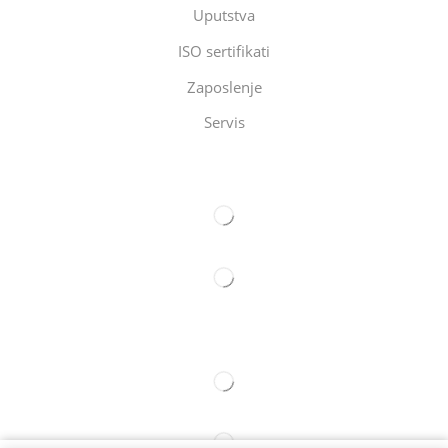
Uputstva
ISO sertifikati
Zaposlenje
Servis
Eltec Export-Import Beograd
Eltec Export-Import Novi Sad