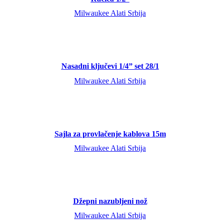
Milwaukee Alati Srbija
Nasadni ključevi 1/4” set 28/1
Milwaukee Alati Srbija
Sajla za provlačenje kablova 15m
Milwaukee Alati Srbija
Džepni nazubljeni nož
Milwaukee Alati Srbija