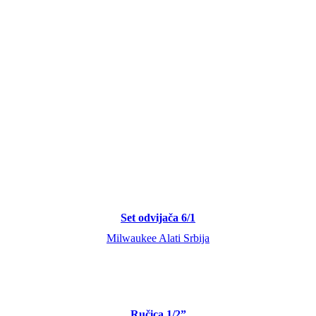
Set odvijača 6/1
Milwaukee Alati Srbija
Ručica 1/2”