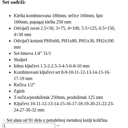
Set sadrži:
Klešta kombinovana 180mm, sečice 160mm, špic
160mm, papagaj klešta 250 mm
Odvijači ravni 2.5×50, 3×75, 4×100, 5.5×125, 6.5×150,
4×30 mm
Odvijači krstasti PH0x60, PH1x80, PH1x30, PH2x100
mm
Set bitseva 1/4” 31/1
Skalpel
Inbus ključevi 1.5-2-2.5-3-4-5-6-8-10 mm
Kombinovani ključevi set 8-9-10-11-12-13-14-15-16-
17-19 mm
Ručica 1/2”
Zglob
T-ručica/produžetak 250mm, produžetak 125 mm
Ključevi 10-11-12-13-14-15-16-17-18-19-20-21-22-23-
24-27-30-32 mm
Set alata od 91 dela u petodelnoj metalnoj kutiji količina