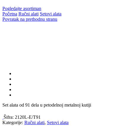
Pogledajte asortiman
Početna
Ručni alati
Setovi alata
Povratak na prethodnu stranu
Set alata od 91 dela u petodelnoj metalnoj kutiji
Šifra:
2120L-E/T91
Kategorije:
Ručni alati
,
Setovi alata