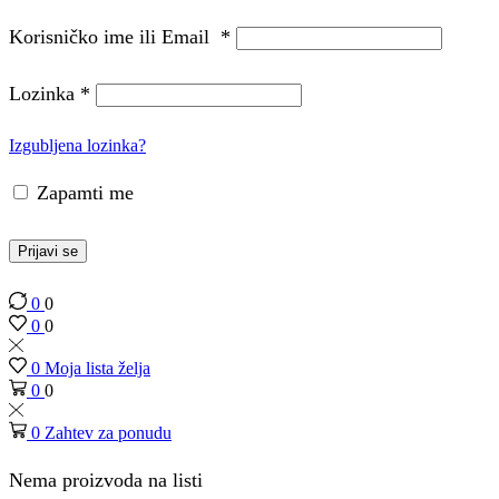
Korisničko ime ili Email
*
Lozinka
*
Izgubljena lozinka?
Zapamti me
Prijavi se
0
0
0
0
0
Moja lista želja
0
0
0
Zahtev za ponudu
Nema proizvoda na listi